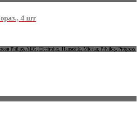
ораз., 4 шт
lips, AEG, Electrolux, Hanseatic, Miostar, Privileg, Progress