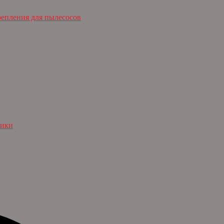
репления для пылесосов
ники