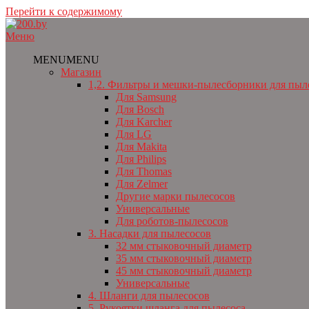
Перейти к содержимому
Меню
MENU
MENU
Магазин
1,2. Фильтры и мешки-пылесборники для пыл
Для Samsung
Для Bosch
Для Karcher
Для LG
Для Makita
Для Philips
Для Thomas
Для Zelmer
Другие марки пылесосов
Универсальные
Для роботов-пылесосов
3. Насадки для пылесосов
32 мм стыковочный диаметр
35 мм стыковочный диаметр
45 мм стыковочный диаметр
Универсальные
4. Шланги для пылесосов
5. Рукоятки шланга для пылесоса