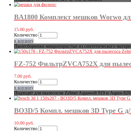
BA1800 Комплект мешков Worwo для пы
15.00
руб.
Количество
в корзину
Пылесборники микропористые из синтетического материала.
FZ-752 ФильтрZVCA752X для пылес
7.00
руб.
Количество
в корзину
Подходят для пылесосов Zelmer Aquawelt 919 и Aquos 829
BO3D/5 Компл. мешков 3D Type G д/
10.00
руб.
Количество