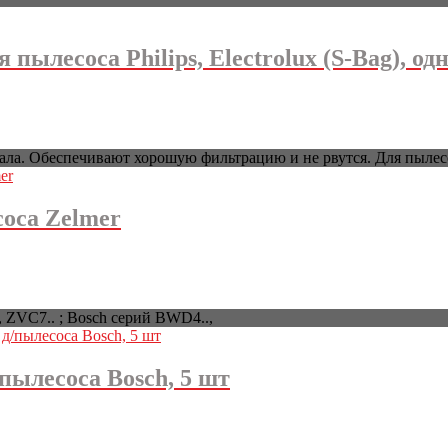
лесоса Philips, Electrolux (S-Bag), одн
 Обеспечивают хорошую фильтрацию и не рвутся. Для пылесосов Phi
оса Zelmer
, ZVC7.. ; Bosch серий BWD4..,
пылесоса Bosch, 5 шт