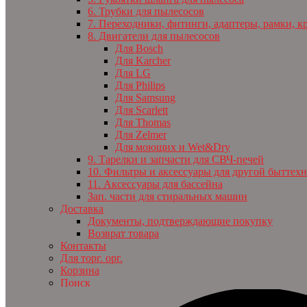
6. Трубки для пылесосов
7. Переходники, фитинги, адаптеры, рамки, к
8. Двигатели для пылесосов
Для Bosch
Для Karcher
Для LG
Для Philips
Для Samsung
Для Scarlett
Для Thomas
Для Zelmer
Для моющих и Wet&Dry
9. Тарелки и запчасти для СВЧ-печей
10. Фильтры и аксессуары для другой быттех
11. Аксессуары для бассейна
Зап. части для стиральных машин
Доставка
Документы, подтверждающие покупку
Возврат товара
Контакты
Для торг. орг.
Корзина
Поиск