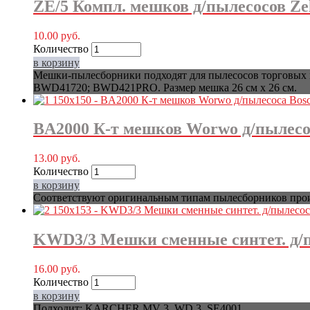
ZE/5 Компл. мешков д/пылесосов Ze
10.00
руб.
Количество
в корзину
Мешки-пылесборники подходят для пылесосов торговых м
BWD41720; BWD421PRO. Размер мешка 26 см х 26 см.
BA2000 К-т мешков Worwo д/пылесос
13.00
руб.
Количество
в корзину
Соответствуют оригинальным типам пылесборников произ
KWD3/3 Мешки сменные синтет. д/п
16.00
руб.
Количество
в корзину
Подходит: KARCHER MV 3, WD 3, SE4001