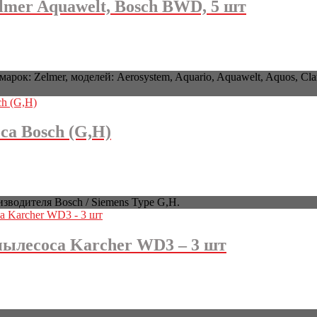
lmer Aquawelt, Bosch BWD, 5 шт
арок: Zelmer, моделей: Aerosystem, Aquario, Aquawelt, Aquos
а Bosch (G,H)
водителя Bosch / Siemens Type G,H.
ылесоса Karcher WD3 – 3 шт