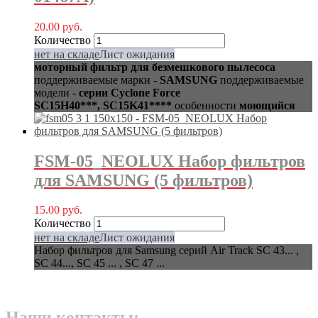
20.00
руб.
Количество
нет на складе
Лист ожидания
моторный фильтр для безмешкового пылесоса
поддерживаемые марки -
SAMSUNG
поддерживаемые
модели -
серии Cyclone Force
SC15H40***, SC15K41****
особенности
моющийся
FSM-05_NEOLUX Набор фильтров
для SAMSUNG (5 фильтров)
15.00
руб.
Количество
нет на складе
Лист ожидания
Набор фильтров для Samsung серий Air Track SC 43... ,
SC 44..., SC 45 ... , SC 47 ...
Наши контакты: