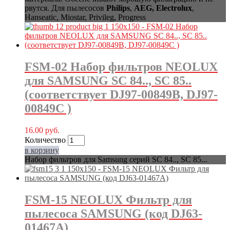
рвутся. Для пылесосов
Philips
,
AEG, Electrolux
,
Hanseatic, Miostar, Privileg, Progress
FSM-02 Набор фильтров NEOLUX
для SAMSUNG SC 84.., SC 85..
(соответствует DJ97-00849B, DJ97-
00849C )
16.00
руб.
Количество
в корзину
Набор фильтров для Samsung серий SC 84.., SC 85...
FSM-15 NEOLUX Фильтр для
пылесоса SAMSUNG (код DJ63-
01467A)