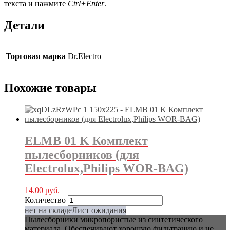
текста и нажмите
Ctrl+Enter
.
Детали
Торговая марка
Dr.Electro
Похожие товары
ELMB 01 K Комплект
пылесборников (для
Electrolux,Philips WOR-BAG)
14.00
руб.
Количество
нет на складе
Лист ожидания
Пылесборники микропористые из синтетического
материала. Обеспечивают хорошую фильтрацию и не