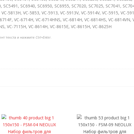
, SC5491, SC6940, SC6950, SC6955, SC7020, SC7025, SC7041, SC704
 VC-5813H, VC-5853, VC-5913, VC-5913V, VC-5914V, VC-5915, VC-59
-6714F, VC-6714H, VC-6714HNS, VC-6814H, VC-6814HS, VC-6814VN, 
NS, VC-7115H, VC-8614H, VC-8615E, VC-8615H, VC-8625H
ент текста и нажмите
Ctrl+Enter
.