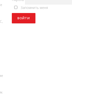
ме
Запомнить меня
С,
ме
ик