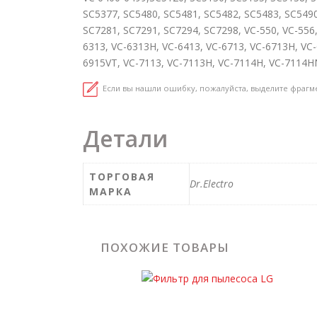
SC5377, SC5480, SC5481, SC5482, SC5483, SC5490
SC7281, SC7291, SC7294, SC7298, VC-550, VC-556,
6313, VC-6313H, VC-6413, VC-6713, VC-6713H, VC
6915VT, VC-7113, VC-7113H, VC-7114H, VC-7114H
Если вы нашли ошибку, пожалуйста, выделите фрагм
Детали
ТОРГОВАЯ
Dr.Electro
МАРКА
ПОХОЖИЕ ТОВАРЫ