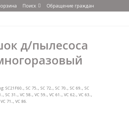
Корзина
Поиск
Обращение граждан
шок д/пылесоса
многоразовый
C21F60.., SC 75.., SC 72.., SC 70.., SC 69.., SC
., SC 31.., VC 58.., VC 59.., VC 61.., VC 62.., VC 63..,
, VC 71.., VC 86.