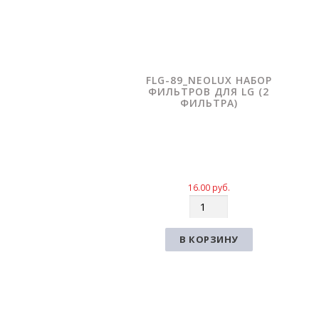
FLG-89_NEOLUX НАБОР
ФИЛЬТРОВ ДЛЯ LG (2
ФИЛЬТРА)
16.00
руб.
К
о
л
В КОРЗИНУ
и
ч
е
с
т