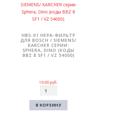
HBS-01 HEPA-ФИЛЬТР
ДЛЯ BOSCH / SIEMENS/
KARCHER СЕРИИ:
SPHERA, DINO (КОДЫ
BBZ 8 SF1 / VZ 54000)
19.00
руб.
К
о
л
В КОРЗИНУ
и
ч
е
с
т