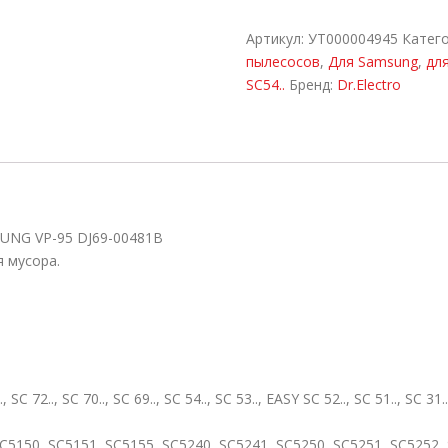
Артикул:
УТ000004945
Катег
пылесосов
,
Для Samsung
,
для
SC54..
Бренд:
Dr.Electro
G VP-95 DJ69-00481B
 мусора.
.., SC 70.., SC 69.., SC 54.., SC 53.., EASY SC 52.., SC 51.., SC 31.., V
C5150, SC5151, SC5155, SC5240, SC5241, SC5250, SC5251, SC5252,