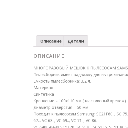
Описание
Детали
ОПИСАНИЕ
МНОГОРАЗОВЫЙ МЕШОК К ПЫЛЕСОСАМ SAMSUN
Пылесборник имеет задвижку для вытряхивания
Емкость пылесборника: 3,2 л.
Материал
Синтетика
Крепление – 100х110 мм (пластиковый крепеж)
Диаметр отверстия – 50 мм
Походит к пылесосам Samsung: SC21F60.., SC 75.., SC 72
67.., VC 68.., VC 69.., VC 71.., VC 86.
VC 6400-6499,SC5120, SC5130, SC5135, SC5138, S