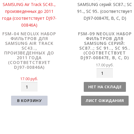
FSM-04 NEOLUX НАБОР
FSM-09 NEOLUX НАБОР
ФИЛЬТРОВ ДЛЯ
ФИЛЬТРОВ ДЛЯ
SAMSUNG AIR TRACK
SAMSUNG СЕРИЙ:
SC43..,
SC87..; SC 91.., SC 95..
ПРОИЗВЕДЕННЫХ ДО
(СООТВЕТСТВУЕТ
2011 ГОДА
DJ97-00847E, B, C, D)
(СООТВЕТСТВУЕТ
17.00
руб.
DJ97-00846A)
К
о
17.00
руб.
К
л
НЕТ НА СКЛАДЕ
о
и
л
ч
В КОРЗИНУ
ЛИСТ ОЖИДАНИЯ
и
е
ч
с
е
т
с
в
т
о