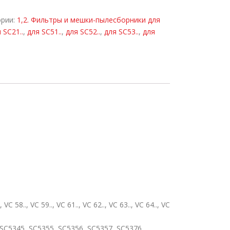
ории:
1,2. Фильтры и мешки-пылесборники для
 SC21..
,
для SC51..
,
для SC52..
,
для SC53..
,
для
C 58.., VC 59.., VC 61.., VC 62.., VC 63.., VC 64.., VC
 SC5345, SC5355, SC5356, SC5357, SC5376,