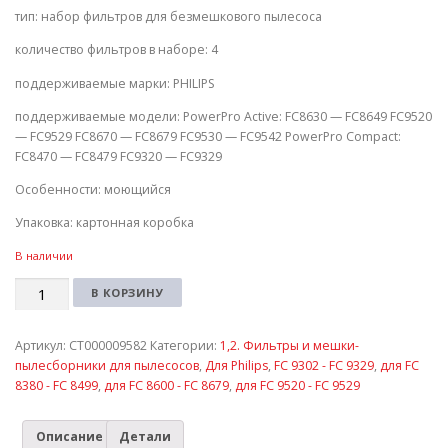
тип: набор фильтров для безмешкового пылесоса
количество фильтров в наборе: 4
поддерживаемые марки: PHILIPS
поддерживаемые модели: PowerPro Active: FC8630 — FC8649 FC9520
— FC9529 FC8670 — FC8679 FC9530 — FC9542 PowerPro Compact:
FC8470 — FC8479 FC9320 — FC9329
Особенности: моющийся
Упаковка: картонная коробка
В наличии
Количество
В КОРЗИНУ
Артикул:
СТ000009582
Категории:
1,2. Фильтры и мешки-
пылесборники для пылесосов
,
Для Philips
,
FC 9302 - FC 9329
,
для FC
8380 - FC 8499
,
для FC 8600 - FC 8679
,
для FC 9520 - FC 9529
Описание
Детали