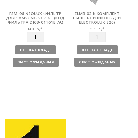
FSM-96 NEOLUX ФИЛЬТР
ELMB 03 K КОМПЛЕКТ
ДЛЯ SAMSUNG SC-96.. (КОД
ПЫЛЕСБОРНИКОВ (ДЛЯ
ФИЛЬТРА DJ63-01161B /A)
ELECTROLUX E26)
14.00
руб.
31.50
руб.
К
К
о
о
л
л
НЕТ НА СКЛАДЕ
НЕТ НА СКЛАДЕ
и
и
ч
ч
ЛИСТ ОЖИДАНИЯ
ЛИСТ ОЖИДАНИЯ
е
е
с
с
т
т
в
в
о
о