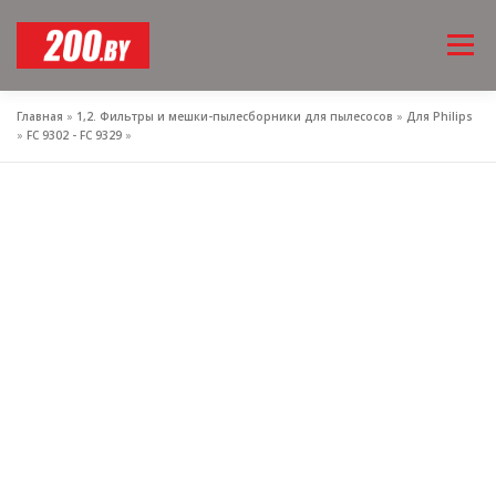
Перейти
Меню
к
содержимому
Главная
»
1,2. Фильтры и мешки-пылесборники для пылесосов
»
Для Philips
»
FC 9302 - FC 9329
»