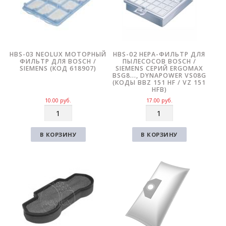
HBS-03 NEOLUX МОТОРНЫЙ
HBS-02 HEPA-ФИЛЬТР ДЛЯ
ФИЛЬТР ДЛЯ BOSCH /
ПЫЛЕСОСОВ BOSCH /
SIEMENS (КОД 618907)
SIEMENS СЕРИЙ ERGOMAX
BSG8…, DYNAPOWER VS08G
(КОДЫ BBZ 151 HF / VZ 151
HFB)
10.00
руб.
17.00
руб.
К
К
о
о
л
л
В КОРЗИНУ
В КОРЗИНУ
и
и
ч
ч
е
е
с
с
т
т
в
в
о
о