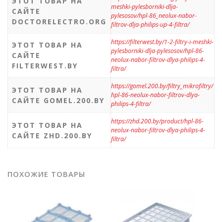
ЭТОТ ТОВАР НА
meshki-pylesborniki-dlja-
САЙТЕ
pylesosov/hpl-86_neolux-nabor-
DOCTORELECTRO.ORG
filtrov-dlja-philips-up-4-filtra/
https://filterwest.by/1-2-filtry-i-meshki-
ЭТОТ ТОВАР НА
pylesborniki-dlja-pylesosov/hpl-86-
САЙТЕ
neolux-nabor-filtrov-dlya-philips-4-
FILTERWEST.BY
filtra/
https://gomel.200.by/filtry_mikrofiltry/
ЭТОТ ТОВАР НА
hpl-86-neolux-nabor-filtrov-dlya-
САЙТЕ GOMEL.200.BY
philips-4-filtra/
https://zhd.200.by/product/hpl-86-
ЭТОТ ТОВАР НА
neolux-nabor-filtrov-dlya-philips-4-
САЙТЕ ZHD.200.BY
filtra/
ПОХОЖИЕ ТОВАРЫ