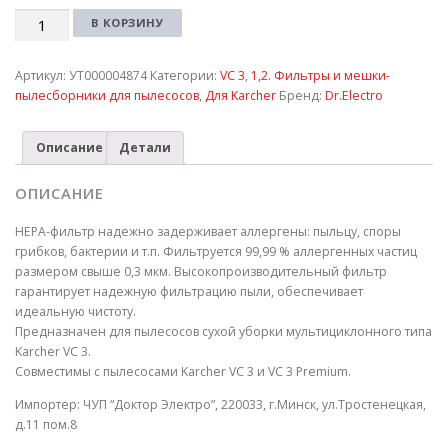
Количество
В КОРЗИНУ
Артикул:
УТ000004874
Категории:
VC 3
,
1,2. Фильтры и мешки-
пылесборники для пылесосов
,
Для Karcher
Бренд:
Dr.Electro
Описание
Детали
ОПИСАНИЕ
HEPA-фильтр надежно задерживает аллергены: пыльцу, споры
грибков, бактерии и т.п. Фильтруется 99,99 % аллергенных частиц
размером свыше 0,3 мкм. Высокопроизводительный фильтр
гарантирует надежную фильтрацию пыли, обеспечивает
идеальную чистоту.
Предназначен для пылесосов сухой уборки мультициклонного типа
Karcher VC 3.
Совместимы с пылесосами Karcher VC 3 и VC 3 Premium.
Импортер: ЧУП “Доктор Электро”, 220033, г.Минск, ул.Тростенецкая,
д.11 пом.8