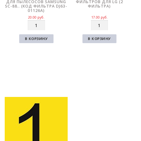
ДЛЯ ПЫЛЕСОСОВ SAMSUNG
ФИЛЬТРОВ ДЛЯ LG (2
SC-88.. (КОД ФИЛЬТРА DJ63-
ФИЛЬТРА)
01126A)
20.00
руб.
17.00
руб.
К
К
о
о
л
л
В КОРЗИНУ
В КОРЗИНУ
и
и
ч
ч
е
е
с
с
т
т
в
в
о
о