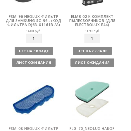
FSM-96 NEOLUX ФИЛЬТР
ELMB 02 K КОМПЛЕКТ
ДЛЯ SAMSUNG SC-96.. (КОД
ПЫЛЕСБОРНИКОВ (ДЛЯ
ФИЛЬТРА DJ63-01161B /A)
ELECTROLUX E44)
14.00
руб.
11.90
руб.
К
К
о
о
л
л
НЕТ НА СКЛАДЕ
НЕТ НА СКЛАДЕ
и
и
ч
ч
ЛИСТ ОЖИДАНИЯ
ЛИСТ ОЖИДАНИЯ
е
е
с
с
т
т
в
в
о
о
FSM-08 NEOLUX ФИЛЬТР
FLG-70_NEOLUX НАБОР