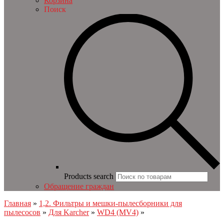
Корзина
Поиск
Products search
Обращение граждан
Главная
»
1,2. Фильтры и мешки-пылесборники для
пылесосов
»
Для Karcher
»
WD4 (MV4)
»