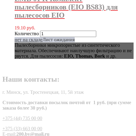
пылесборников (EIO BS83) для
пылесосов EIO
19.10
руб.
Количество
нет на складе
Лист ожидания
Пылесборники микропористые из синтетического
материала. Обеспечивают наилучшую фильтрацию и не
рвутся. Для пылесосов:
EIO, Thomas, Bork
и др.
Наши контакты:
г. Минск, ул. Тростенецкая, 11, 5й этаж
Стоимость доставки посылок почтой от 1 руб. (при сумме
заказа более 30 руб.)
+375 (44) 735 00 00
+375 (33) 663 00 00
E-mail:
200.by@mail.ru