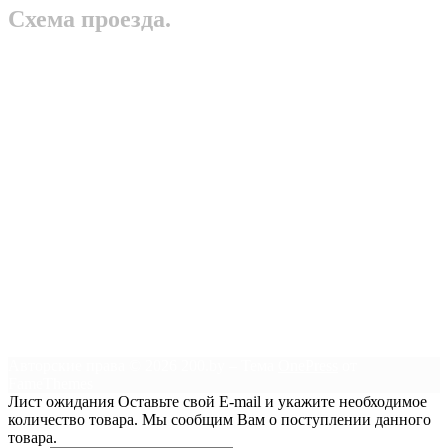
Схема проезда.
Авторские права © 2026 200.by
–
Тема
OnePress
от
FameThemes
Лист ожидания
Оставьте свой E-mail и укажите необходимое
количество товара. Мы сообщим Вам о поступлении данного
товара.