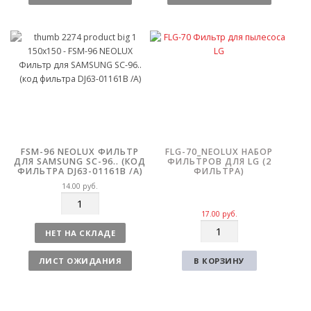
е
е
с
с
т
т
в
в
о
о
FSM-96 NEOLUX ФИЛЬТР
FLG-70_NEOLUX НАБОР
ДЛЯ SAMSUNG SC-96.. (КОД
ФИЛЬТРОВ ДЛЯ LG (2
ФИЛЬТРА DJ63-01161B /A)
ФИЛЬТРА)
14.00
руб.
К
о
17.00
руб.
К
л
НЕТ НА СКЛАДЕ
о
и
л
ч
ЛИСТ ОЖИДАНИЯ
В КОРЗИНУ
и
е
ч
с
е
т
с
в