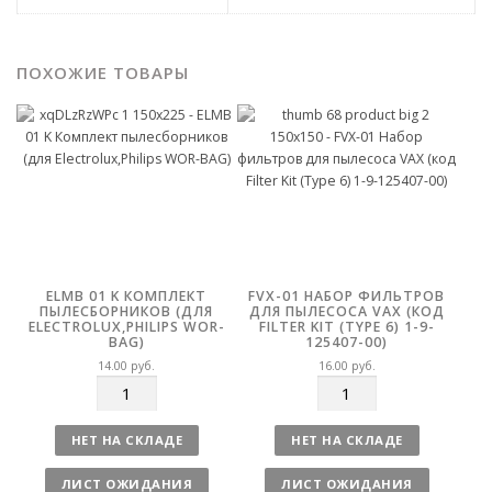
ПОХОЖИЕ ТОВАРЫ
ELMB 01 K КОМПЛЕКТ
FVX-01 НАБОР ФИЛЬТРОВ
ПЫЛЕСБОРНИКОВ (ДЛЯ
ДЛЯ ПЫЛЕСОСА VAX (КОД
ELECTROLUX,PHILIPS WOR-
FILTER KIT (TYPE 6) 1-9-
BAG)
125407-00)
14.00
руб.
16.00
руб.
К
К
о
о
л
л
НЕТ НА СКЛАДЕ
НЕТ НА СКЛАДЕ
и
и
ч
ч
ЛИСТ ОЖИДАНИЯ
ЛИСТ ОЖИДАНИЯ