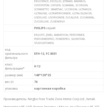
ERGOSPACE, EXCELLIO, JETMAXX, MAXIMUS,
OXY3SYSTEM, OXYGEN, SCANIMAL, SCORIGIN,
SCPARKETTO. SMARTVAC, UCORIGIN, ULTRAFLEX,
ULTRAONE, ULTRAPERFORMER, ULTRA SILENCER,
USDELUXE, USORIGINDB, ZUCALLFLR, ZUCANIMAL,
ZUCDELUXE, ZUSENERGY.
PHILIPS
серий:
ERGOFIT, JEWEL, MARATHON, PERFORMER,
PERFORMERPRO, POWERPRO, SILENTSTAR,
STUDIO(POWER).
код
оригинального
EFH-12, FC 8031
фильтра
класс
H 12
фильтрации*
размер (мм)
148*120*25
вес (г)
76
упаковка
картонная коробка
Производитель: Ningbo Free Trade Zone Intime Corp.Ltd , Китай.
Импортёр в РБ: ЧУП Доктор Электро, г.Минск, пр-т Пушкина 85-237.