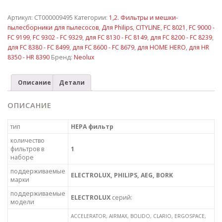
Артикул:
СТ000009495
Категории:
1,2. Фильтры и мешки-
пылесборники для пылесосов
,
Для Philips
,
CITYLINE
,
FC 8021
,
FC 9000 -
FC 9199
,
FC 9302 - FC 9329
,
для FC 8130 - FC 8149
,
для FC 8200 - FC 8239
,
для FC 8380 - FC 8499
,
для FC 8600 - FC 8679
,
для HOME HERO
,
для HR
8350 - HR 8390
Бренд:
Neolux
Описание
Детали
ОПИСАНИЕ
тип
HEPA фильтр
количество
фильтров в
1
наборе
поддерживаемые
ELECTROLUX, PHILIPS,
AEG
,
BORK
марки
поддерживаемые
ELECTROLUX
серий:
модели
ACCELERATOR, AIRMAX, BOLIDO, CLARIO, ERGOSPACE,