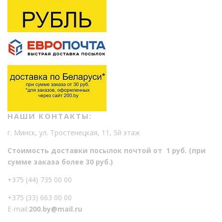
НАШИ КОНТАКТЫ:
г. Минск, ул. Тростенецкая, 11, 5й этаж
Стоимость доставки посылок почтой от 1 руб. (при
сумме заказа более 30 руб.)
+375 (44) 735 00 00
+375 (33) 663 00 00
E-mail:
200.by@mail.ru