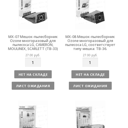
MX-07 Мешок-пылесборник
MX-08 Мешок-пылесборник
Ozone многоразовый для
Ozone многоразовый для
пылесоса LG, CAMERON,
пылесоса LG, соответствует
MOULINEX, SCARLETT (TB-33)
типу мешка: TB-36.
27.00
руб.
27.00
руб.
К
К
о
о
л
л
НЕТ НА СКЛАДЕ
НЕТ НА СКЛАДЕ
и
и
ч
ч
ЛИСТ ОЖИДАНИЯ
ЛИСТ ОЖИДАНИЯ
е
е
с
с
т
т
в
в
о
о