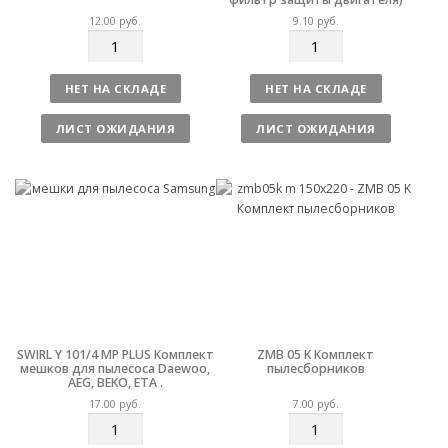
12.00
руб.
9.10
руб.
К
К
о
о
л
л
НЕТ НА СКЛАДЕ
НЕТ НА СКЛАДЕ
и
и
ч
ч
ЛИСТ ОЖИДАНИЯ
ЛИСТ ОЖИДАНИЯ
е
е
с
с
т
т
в
в
о
о
SWIRL Y 101/4 MP PLUS Комплект
ZMB 05 K Комплект
мешков для пылесоса Daewoo,
пылесборников
AEG, BEKO, ETA .
17.00
руб.
7.00
руб.
К
К
о
о