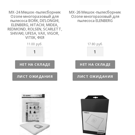
MX-24 Мешок-пылесборник
MX-26 Мешок-пылесборник
Ozone многоразовый для
Ozone многоразовый для
пылесоса BORK, DE’LONGHI,
пылесоса ELENBERG
ELENBERG, HITACHI, MIDEA,
REDMOND, ROLSEN, SCARLETT,
SHIVAKI, UFESA, VAX, VIGOR,
VITEK, ФЕЯ
11.00
руб.
17.80
руб.
К
К
о
о
л
л
НЕТ НА СКЛАДЕ
НЕТ НА СКЛАДЕ
и
и
ч
ч
ЛИСТ ОЖИДАНИЯ
ЛИСТ ОЖИДАНИЯ
е
е
с
с
т
т
в
в
о
о