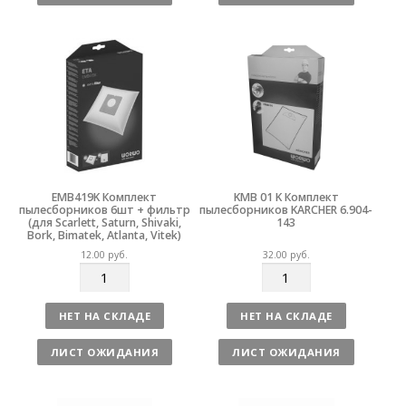
е
е
с
с
т
т
в
в
о
о
EMB419K Комплект
KMB 01 K Комплект
пылесборников 6шт + фильтр
пылесборников KARCHER 6.904-
(для Scarlett, Saturn, Shivaki,
143
Bork, Bimatek, Atlanta, Vitek)
12.00
руб.
32.00
руб.
К
К
о
о
л
л
НЕТ НА СКЛАДЕ
НЕТ НА СКЛАДЕ
и
и
ч
ч
ЛИСТ ОЖИДАНИЯ
ЛИСТ ОЖИДАНИЯ
е
е
с
с
т
т