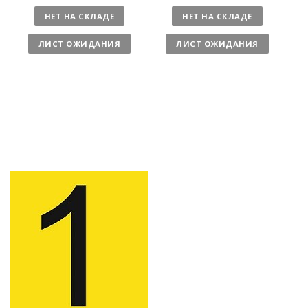
л
л
НЕТ НА СКЛАДЕ
НЕТ НА СКЛАДЕ
и
и
ч
ч
ЛИСТ ОЖИДАНИЯ
ЛИСТ ОЖИДАНИЯ
е
е
с
с
т
т
в
в
о
о