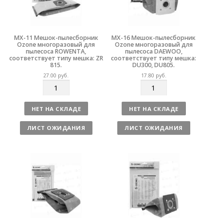
MX-11 Мешок-пылесборник
MX-16 Мешок-пылесборник
Ozone многоразовый для
Ozone многоразовый для
пылесоса ROWENTA,
пылесоса DAEWOO,
соответствует типу мешка: ZR
соответствует типу мешка:
815.
DU300, DU805.
27.00
руб.
17.80
руб.
К
К
о
о
л
л
НЕТ НА СКЛАДЕ
НЕТ НА СКЛАДЕ
и
и
ч
ч
ЛИСТ ОЖИДАНИЯ
ЛИСТ ОЖИДАНИЯ
е
е
с
с
т
т
в
в
о
о