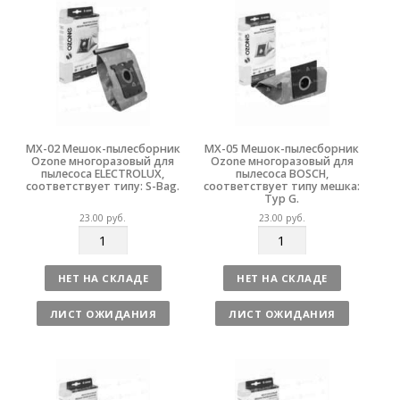
в
в
о
о
MX-02 Мешок-пылесборник
MX-05 Мешок-пылесборник
Ozone многоразовый для
Ozone многоразовый для
пылесоса ELECTROLUX,
пылесоса BOSCH,
соответствует типу: S-Bag.
соответствует типу мешка:
Typ G.
23.00
руб.
23.00
руб.
К
К
о
о
л
л
НЕТ НА СКЛАДЕ
НЕТ НА СКЛАДЕ
и
и
ч
ч
ЛИСТ ОЖИДАНИЯ
ЛИСТ ОЖИДАНИЯ
е
е
с
с
т
т
в
в
о
о