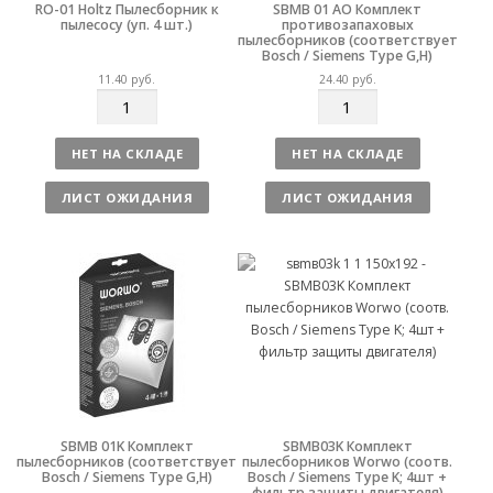
RO-01 Holtz Пылесборник к
SBMB 01 AO Комплект
пылесосу (уп. 4 шт.)
противозапаховых
пылесборников (соответствует
Bosch / Siemens Type G,H)
11.40
руб.
24.40
руб.
К
К
о
о
л
л
НЕТ НА СКЛАДЕ
НЕТ НА СКЛАДЕ
и
и
ч
ч
ЛИСТ ОЖИДАНИЯ
ЛИСТ ОЖИДАНИЯ
е
е
с
с
т
т
в
в
о
о
SBMB 01K Комплект
SBMB03K Комплект
пылесборников (соответствует
пылесборников Worwo (соотв.
Bosch / Siemens Type G,H)
Bosch / Siemens Type K; 4шт +
фильтр защиты двигателя)