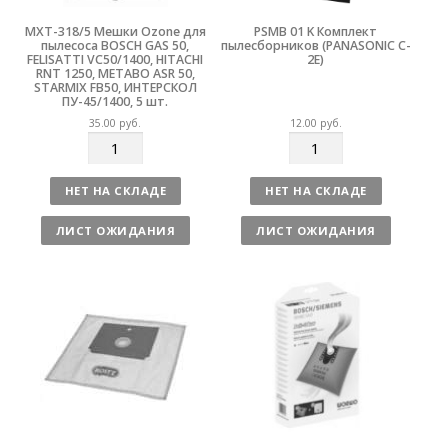
MXT-318/5 Мешки Ozone для
PSMB 01 K Комплект
пылесоса BOSCH GAS 50,
пылесборников (PANASONIC C-
FELISATTI VC50/1400, HITACHI
2E)
RNT 1250, METABO ASR 50,
STARMIX FB50, ИНТЕРСКОЛ
ПУ-45/1400, 5 шт.
35.00
руб.
12.00
руб.
К
К
о
о
л
л
НЕТ НА СКЛАДЕ
НЕТ НА СКЛАДЕ
и
и
ч
ч
ЛИСТ ОЖИДАНИЯ
ЛИСТ ОЖИДАНИЯ
е
е
с
с
т
т
в
в
о
о