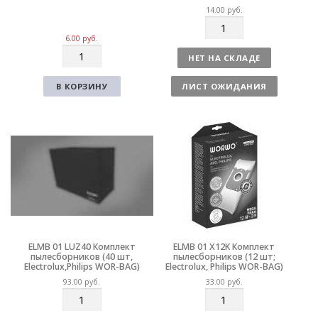
14.00
руб.
К
о
6.00
руб.
К
л
НЕТ НА СКЛАДЕ
о
и
л
ч
В КОРЗИНУ
ЛИСТ ОЖИДАНИЯ
и
е
ч
с
е
т
с
в
т
о
в
о
ELMB 01 LUZ40 Комплект
ELMB 01 X12K Комплект
пылесборников (40 шт,
пылесборников (12 шт;
Electrolux,Philips WOR-BAG)
Electrolux, Philips WOR-BAG)
93.00
руб.
33.00
руб.
К
К
о
о