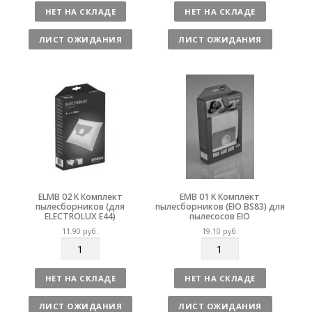
л
л
НЕТ НА СКЛАДЕ
НЕТ НА СКЛАДЕ
и
и
ч
ч
ЛИСТ ОЖИДАНИЯ
ЛИСТ ОЖИДАНИЯ
е
е
с
с
т
т
в
в
о
о
ELMB 02 K Комплект
EMB 01 K Комплект
пылесборников (для
пылесборников (EIO BS83) для
ELECTROLUX E44)
пылесосов EIO
11.90
руб.
19.10
руб.
К
К
о
о
л
л
НЕТ НА СКЛАДЕ
НЕТ НА СКЛАДЕ
и
и
ч
ч
ЛИСТ ОЖИДАНИЯ
ЛИСТ ОЖИДАНИЯ