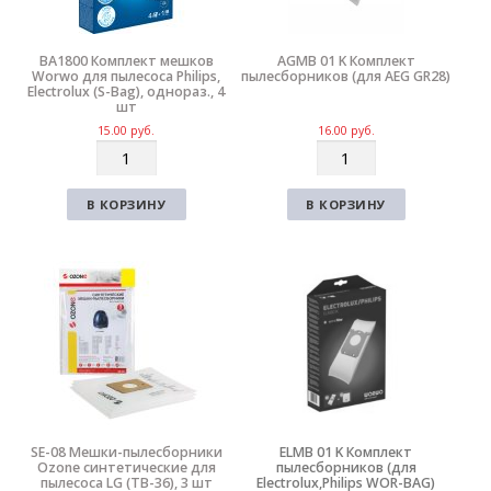
BA1800 Комплект мешков
AGMB 01 K Комплект
Worwo для пылесоса Philips,
пылесборников (для AEG GR28)
Electrolux (S-Bag), однораз., 4
шт
15.00
руб.
16.00
руб.
К
К
о
о
л
л
В КОРЗИНУ
В КОРЗИНУ
и
и
ч
ч
е
е
с
с
т
т
в
в
о
о
SE-08 Мешки-пылесборники
ELMB 01 K Комплект
Ozone синтетические для
пылесборников (для
пылесоса LG (TB-36), 3 шт
Electrolux,Philips WOR-BAG)