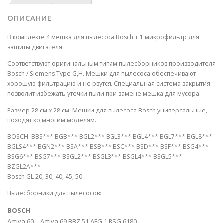
ОПИСАНИЕ
В комплекте 4 мешка для пылесоса Bosch + 1 микрофильтр для
защиты двигателя.
Соответствуют оригинальным типам пылесборников производителя
Bosch / Siemens Type G,H. Мешки для пылесоса обеспечивают
хорошую фильтрацию и не рвутся. Специальная система закрытия
позволит избежать утечки пыли при замене мешка для мусора.
Размер 28 см х 28 см. Мешки для пылесоса Bosch универсальные,
походят ко многим моделям.
BOSCH: BBS*** BGB*** BGL2*** BGL3*** BGL4*** BGL7*** BGL8***
BGLS4*** BGN2*** BSA*** BSB*** BSC*** BSD*** BSF*** BSG4***
BSG6*** BSG7*** BSGL2*** BSGL3*** BSGL4*** BSGL5***
BZGL2A***
Bosch GL 20, 30, 40, 45, 50
Пылесборники для пылесосов:
BOSCH
Activa 60 – Activa 69 BBZ 51 AFG 1 BSG 6180