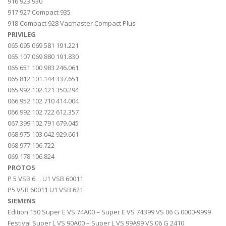
916 923 930
917 927 Compact 935
918 Compact 928 Vacmaster Compact Plus
PRIVILEG
065.095 069.581 191.221
065.107 069.880 191.830
065.651 100.983 246.061
065.812 101.144 337.651
065.992 102.121 350.294
066.952 102.710 414.004
066.992 102.722 612.357
067.399 102.791 679.045
068.975 103.042 929.661
068.977 106.722
069.178 106.824
PROTOS
P 5 VSB 6… U1 VSB 60011
P5 VSB 60011 U1 VSB 621
SIEMENS
Edition 150 Super E VS 74A00 – Super E VS 74B99 VS 06 G 0000-9999
Festival Super L VS 90A00 – Super L VS 99A99 VS 06 G 2410