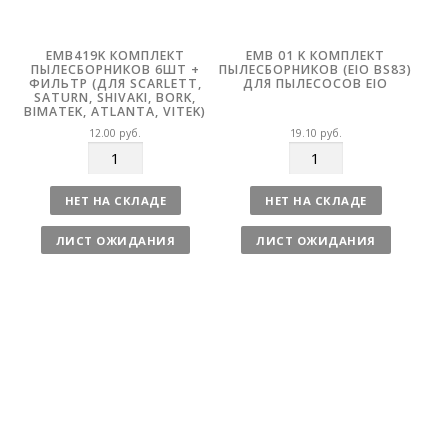
EMB419K КОМПЛЕКТ
EMB 01 K КОМПЛЕКТ
ПЫЛЕСБОРНИКОВ 6ШТ +
ПЫЛЕСБОРНИКОВ (EIO BS83)
ФИЛЬТР (ДЛЯ SCARLETT,
ДЛЯ ПЫЛЕСОСОВ EIO
SATURN, SHIVAKI, BORK,
BIMATEK, ATLANTA, VITEK)
12.00
руб.
19.10
руб.
К
К
о
о
л
л
НЕТ НА СКЛАДЕ
НЕТ НА СКЛАДЕ
и
и
ч
ч
ЛИСТ ОЖИДАНИЯ
ЛИСТ ОЖИДАНИЯ
е
е
с
с
т
т
в
в
о
о