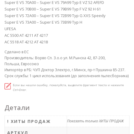
Super E VS 70A00 – Super E VS 79A99 Typ E VZ 52 AFEFD
Super E VS 70B00 – Super E VS 79B99 Typ F VZ 92 H 61
Super E VS 72A00 – Super E VS 72B99 Typ G XXS Speedy
Super E VS 73A00 – Super E VS 73B99 Typ H
UFESA
AC 5500 AT 4211 AT 4217
AC 5518 AT 4212 AT 4218
Сделано в ЕС
Производитель: Ворво Сп. З.о.о ул. М.Рынска 42, 87-200,
Польша, Евросоюз
Импортёр в РБ: ЧУП Доктор Электро, г.Минск, пр-т Пушкина 85-237.
Срок службы: 1 цикл использования (до заполнения пылесборника)
Если вы нашли ошибку, пожалуйста, выделите фрагмент текста и нажмите
Ctrl+Enter
.
Детали
! ХИТЫ ПРОДАЖ
Показать только ХИТЫ ПРОДАЖ
АРТКУЛ