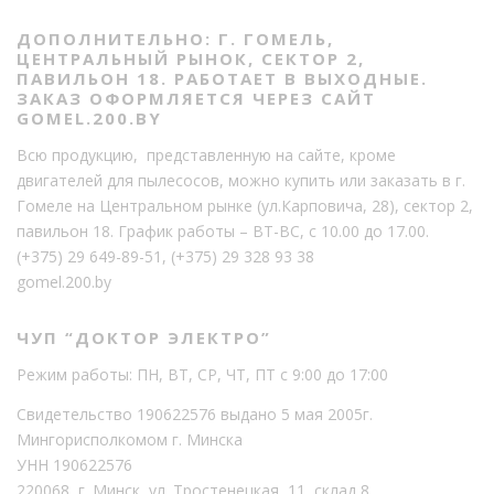
ДОПОЛНИТЕЛЬНО: Г. ГОМЕЛЬ,
ЦЕНТРАЛЬНЫЙ РЫНОК, СЕКТОР 2,
ПАВИЛЬОН 18. РАБОТАЕТ В ВЫХОДНЫЕ.
ЗАКАЗ ОФОРМЛЯЕТСЯ ЧЕРЕЗ САЙТ
GOMEL.200.BY
Всю продукцию, представленную на сайте, кроме
двигателей для пылесосов, можно купить или заказать в г.
Гомеле на Центральном рынке (ул.Карповича, 28), сектор 2,
павильон 18. График работы – ВТ-ВС, с 10.00 до 17.00.
(+375) 29 649-89-51
,
(+375) 29 328 93 38
gomel.200.by
ЧУП “ДОКТОР ЭЛЕКТРО”
Режим работы: ПН, ВТ, СР, ЧТ, ПТ с 9:00 до 17:00
Свидетельство 190622576 выдано 5 мая 2005г.
Мингорисполкомом г. Минска
УНН 190622576
220068, г. Минск, ул. Тростенецкая, 11, склад 8