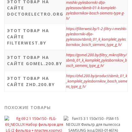
ЭТОТ ТОВАР НА
meshki-pylesborniki-dlja-
САЙТЕ
pylesosov/sbmb-01-k-komplekt-
pylesbornikov-bosch-siemens-type-g-
DOCTORELECTRO.ORG
h/
https://filterwest.by/1-2-filtry-i-meshki-
ЭТОТ ТОВАР НА
pylesborniki-dlja-
САЙТЕ
pylesosov/sbmb_01_k_komplekt_pyles
FILTERWEST.BY
bornikov_bosch_siemens_type_g_h/
https://gomel.200.by/filtry_mikrofiltry/
ЭТОТ ТОВАР НА
sbmb_01_k_komplekt_pylesbornikov_b
САЙТЕ GOMEL.200.BY
osch_siemens_type_g_h/
https://zhd.200.by/product/sbmb_01_k
ЭТОТ ТОВАР НА
_komplekt_pylesbornikov_bosch_sieme
САЙТЕ ZHD.200.BY
ns_type_g_h/
ПОХОЖИЕ ТОВАРЫ