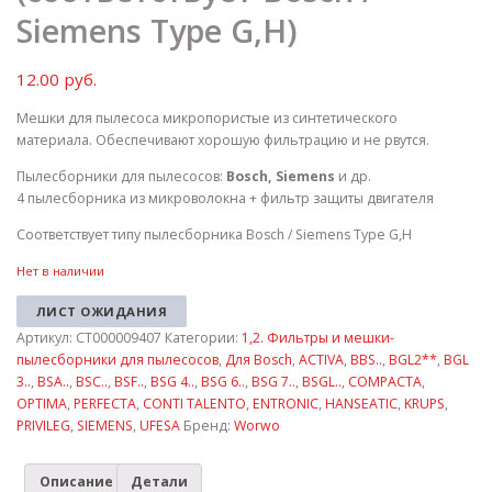
Siemens Type G,H)
12.00
руб.
Мешки для пылесоса микропористые из синтетического
материала. Обеспечивают хорошую фильтрацию и не рвутся.
Пылесборники для пылесосов:
Bosch, Siemens
и др.
4 пылесборника из микроволокна + фильтр защиты двигателя
Соответствует типу пылесборника Bosch / Siemens Type G,H
Нет в наличии
ЛИСТ ОЖИДАНИЯ
Артикул:
СТ000009407
Категории:
1,2. Фильтры и мешки-
пылесборники для пылесосов
,
Для Bosch
,
ACTIVA
,
BBS..
,
BGL2**
,
BGL
3..
,
BSA..
,
BSC..
,
BSF..
,
BSG 4..
,
BSG 6..
,
BSG 7..
,
BSGL..
,
COMPACTA
,
OPTIMA
,
PERFECTA
,
CONTI TALENTO
,
ENTRONIC
,
HANSEATIC
,
KRUPS
,
PRIVILEG
,
SIEMENS
,
UFESA
Бренд:
Worwo
Описание
Детали