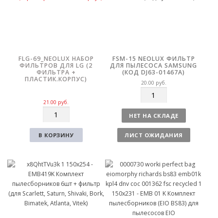
FLG-69_NEOLUX НАБОР
FSM-15 NEOLUX ФИЛЬТР
ФИЛЬТРОВ ДЛЯ LG (2
ДЛЯ ПЫЛЕСОСА SAMSUNG
ФИЛЬТРА +
(КОД DJ63-01467A)
ПЛАСТИК.КОРПУС)
20.00
руб.
К
о
21.00
руб.
К
л
НЕТ НА СКЛАДЕ
о
и
л
ч
В КОРЗИНУ
ЛИСТ ОЖИДАНИЯ
и
е
ч
с
е
т
с
в
т
о
в
о