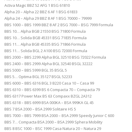
Activa Magic BBZ 52 AFG 1 BSG 61810
Alpha 20 – Alpha 22 BBZ 6 AF 1 BSG 61833
Alpha 24 – Alpha 29 BBZ 8 AF 1 BSG 70000 – 79999
BBS 1000 – BBS 1999 BBZ 8 AF 2 BSG 7000 – BSG 7999 Formula
BBS 10… Alpha BGB 21550 BSG 71800 Formula
BBS 10… Solida BGB 45331 BSG 71835 Formula
BBS 11… Alpha BGB 45335 BSG 71866 Formula
BBS 11… Solida BGL 2 A100 BSG 72000 Formula
BBS 2000 – BBS 2299 Alpha BGL 32510 BSG 72022 Formula
BBS 2400 – BBS 2999 Alpha BGL 32540 BSGL 32222
BBS 5000 – BBS 5999 BGL 35 BSGL 5
BBS 5… Optima BGL 35127 BSGL 52233
BBS 6000 – BBS 6316 BGL 3 B220 Casa 10 – Casa 99
BBS 6310 – BBS 6399 BS 6 Compacta 70 – Compacta 79
BBS 6317 Power Max BS 63 Compaxx BZGL 2A312
BBS 6318 – BBS 6999 BSA 000KA – BSA 999KA GL 45
BBS 7 BSA 2000 – BSA 2999 Solitaire HS 5
BBS 7000 – BBS 7999 BSA 2000 – BSA 2999 Speedy Junior C 600
BBS 7… Compacta BSA 2000 – BSA 2999 Sphera Mobility
BBS 8 BSC 1000 – BSC 1999 Casa Natura 20 – Natura 29