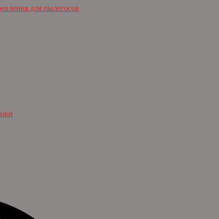
репления для пылесосов
ники