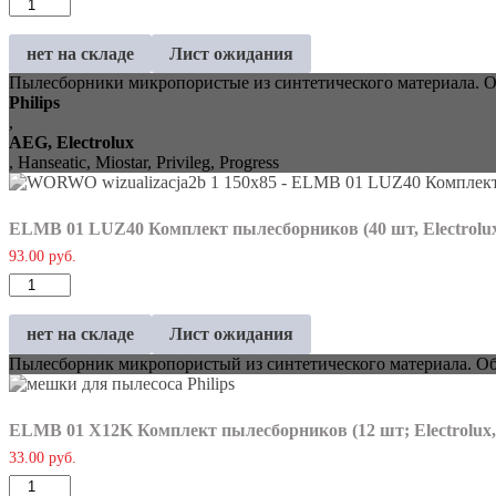
Количество
нет на складе
Лист ожидания
Пылесборники микропористые из синтетического материала. О
Philips
,
AEG, Electrolux
, Hanseatic, Miostar, Privileg, Progress
ELMB 01 LUZ40 Комплект пылесборников (40 шт, Electrolu
93.00
руб.
Количество
нет на складе
Лист ожидания
Пылесборник микропористый из синтетического материала. Обеспе
ELMB 01 X12K Комплект пылесборников (12 шт; Electrolux
33.00
руб.
Количество