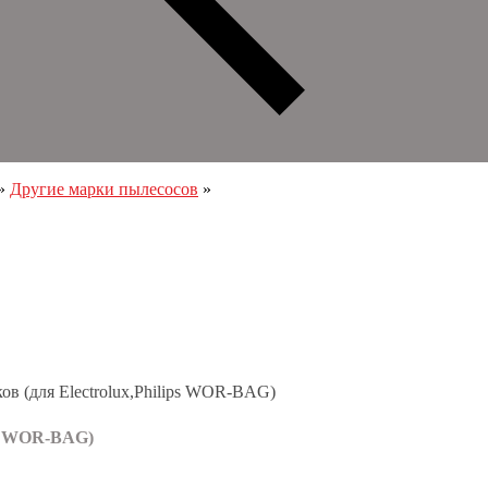
»
Другие марки пылесосов
»
ps WOR-BAG)