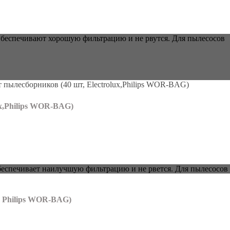
беспечивают хорошую фильтрацию и не рвутся. Для пылесосов
x,Philips WOR-BAG)
чивает наилучшую фильтрацию и не рвется. Для пылесосов Philips,
, Philips WOR-BAG)