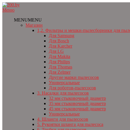
Перейти
к
Меню
содержимому
MENU
MENU
Магазин
1,2. Фильтры и мешки-пылесборники для пыл
Для Samsung
Для Bosch
Для Karcher
Для LG
Для Makita
Для Philips
Для Thomas
Для Zelmer
Другие марки пылесосов
Универсальные
Для роботов-пылесосов
3. Насадки для пылесосов
32 мм стыковочный диаметр
35 мм стыковочный диаметр
45 мм стыковочный диаметр
Универсальные
4. Шланги для пылесосов
5. Рукоятки шланга для пылесоса
6. Трубки для пылесосов