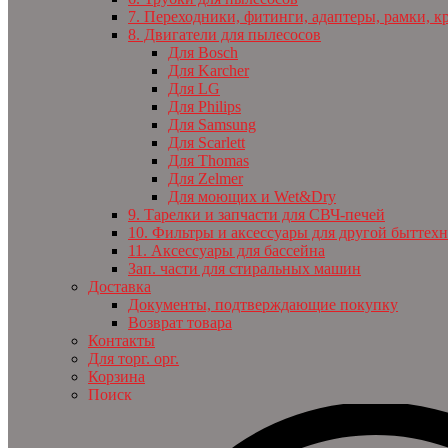
7. Переходники, фитинги, адаптеры, рамки, к
8. Двигатели для пылесосов
Для Bosch
Для Karcher
Для LG
Для Philips
Для Samsung
Для Scarlett
Для Thomas
Для Zelmer
Для моющих и Wet&Dry
9. Тарелки и запчасти для СВЧ-печей
10. Фильтры и аксессуары для другой быттех
11. Аксессуары для бассейна
Зап. части для стиральных машин
Доставка
Документы, подтверждающие покупку
Возврат товара
Контакты
Для торг. орг.
Корзина
Поиск