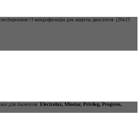
ылесборников+3 микрофильтра для защиты двигателя (20x15
ники для пылеосов
Electrolux, Miostar, Privileg, Progress,