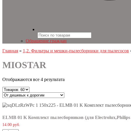
Products
search
Обращение граждан
Главная
»
1,2. Фильтры и мешки-пылесборники для пылесосов
MIOSTAR
Отображаются все 4 результата
ELMB 01 K Комплект пылесборников (для Electrolux,Phili
14.00
руб.