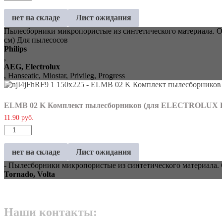
нет на складе
Лист ожидания
Пылесборники микропористые из синтетического материала. О
см) Для пылесосов
Philips
,
AEG, Electrolux
, Hanseatic, Miostar, Privileg, Progress
ELMB 02 K Комплект пылесборников (для ELECTROLUX 
11.90
руб.
Количество
нет на складе
Лист ожидания
- Пылесборники микропористые из синтетического материала
Tornado, Volta
Наши контакты: