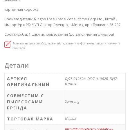
картонная коробка
Производитель: Ningbo Free Trade Zone Intime Corp.Ltd , Китай..
Импортёр в РБ: ЧУП Доктор Электро, г.Минск, пр-т Пушкина 85-237.
Срок службы: 1 цикл использования (до заполнения фильтра).
Если вы нашли ошибку, пожалуйста, выделите фрагмент текста и нажмите
Ctrl+Enter
.
Детали
АРТКУЛ
DJ97-01962A. DJ97-01962B, DJ97-
01962C
ОРИГИНАЛЬНЫЙ
СОВМЕСТИМ С
ПЫЛЕСОСАМИ
Samsung
БРЕНДА
ТОРГОВАЯ МАРКА
Neolux
http://doctorelectro.org/filtry-i-