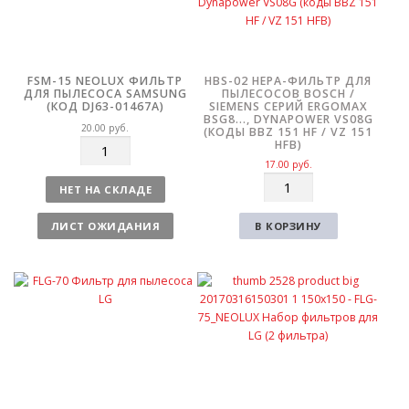
FSM-15 NEOLUX ФИЛЬТР
HBS-02 HEPA-ФИЛЬТР ДЛЯ
ДЛЯ ПЫЛЕСОСА SAMSUNG
ПЫЛЕСОСОВ BOSCH /
(КОД DJ63-01467A)
SIEMENS СЕРИЙ ERGOMAX
BSG8…, DYNAPOWER VS08G
20.00
руб.
(КОДЫ BBZ 151 HF / VZ 151
HFB)
К
о
17.00
руб.
К
л
НЕТ НА СКЛАДЕ
о
и
л
ч
ЛИСТ ОЖИДАНИЯ
В КОРЗИНУ
и
е
ч
с
е
т
с
в
т
о
в
о