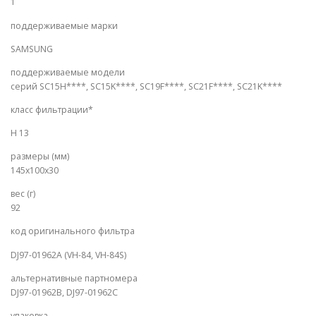
1
поддерживаемые марки
SAMSUNG
поддерживаемые модели
серий SC15H****, SC15K****, SC19F****, SC21F****, SC21K****
класс фильтрации*
H 13
размеры (мм)
145x100x30
вес (г)
92
код оригинального фильтра
DJ97-01962A (VH-84, VH-84S)
альтернативные партномера
DJ97-01962B, DJ97-01962C
упаковка