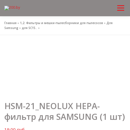
Меню
Перейти
к
содержимому
Главная
»
1,2. Фильтры и мешки-пылесборники для пылесосов
»
Для
Samsung
»
для SC15..
»
HSM-21_NEOLUX HEPA-
фильтр для SAMSUNG (1 шт)
19.00
руб.