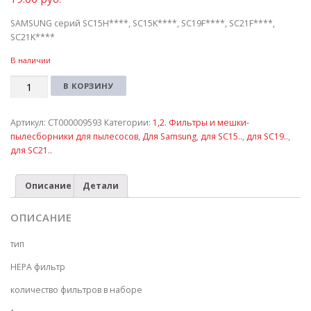
SAMSUNG серий SC15H****, SC15K****, SC19F****, SC21F****,
SC21K****
В наличии
Количество
В КОРЗИНУ
Артикул:
СТ000009593
Категории:
1,2. Фильтры и мешки-
пылесборники для пылесосов
,
Для Samsung
,
для SC15..
,
для SC19..
,
для SC21..
Описание
Детали
ОПИСАНИЕ
тип
HEPA фильтр
количество фильтров в наборе