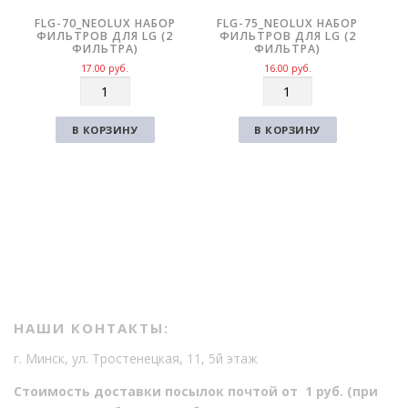
FLG-70_NEOLUX НАБОР
FLG-75_NEOLUX НАБОР
ФИЛЬТРОВ ДЛЯ LG (2
ФИЛЬТРОВ ДЛЯ LG (2
ФИЛЬТРА)
ФИЛЬТРА)
17.00
руб.
16.00
руб.
К
К
о
о
л
л
В КОРЗИНУ
В КОРЗИНУ
и
и
ч
ч
е
е
с
с
т
т
в
в
о
о
НАШИ КОНТАКТЫ:
г. Минск, ул. Тростенецкая, 11, 5й этаж
Стоимость доставки посылок почтой от 1 руб. (при