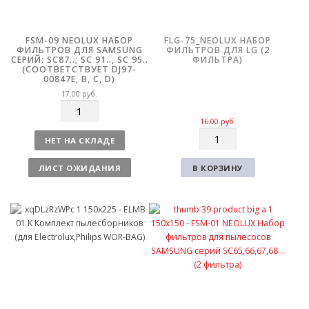
FSM-09 NEOLUX НАБОР
FLG-75_NEOLUX НАБОР
ФИЛЬТРОВ ДЛЯ SAMSUNG
ФИЛЬТРОВ ДЛЯ LG (2
СЕРИЙ: SC87..; SC 91.., SC 95..
ФИЛЬТРА)
(СООТВЕТСТВУЕТ DJ97-
00847E, B, C, D)
17.00
руб.
К
о
16.00
руб.
К
л
НЕТ НА СКЛАДЕ
о
и
л
ч
ЛИСТ ОЖИДАНИЯ
В КОРЗИНУ
и
е
ч
с
е
т
с
в
т
о
в
о