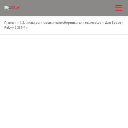
Меню
Перейти
к
содержимому
Главная
»
1,2. Фильтры и мешки-пылесборники для пылесосов
»
Для Bosch
»
Relyy'y BGS3**
»