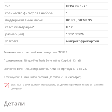
тип
HEPA фильтр
количество фильтров в наборе
1
поддерживаемые марки
BOSCH, SIEMENS
класс фильтрации*
H 12
размер (мм)
130х130х26
упаковка
микрогофрокартон
*
в соответствии с европейским стандартом EN1822
Производитель: Ningbo Free Trade Zone Intime Corp.Ltd , Китай.
Импортёр в РБ: ЧУП Доктор Электро, г.Минск, пр-т Пушкина 85-237.
Срок службы: 1 цикл использования (до заполнения фильтров).
Если вы нашли ошибку, пожалуйста, выделите фрагмент текста и нажмите
Ctrl+Enter
.
Детали