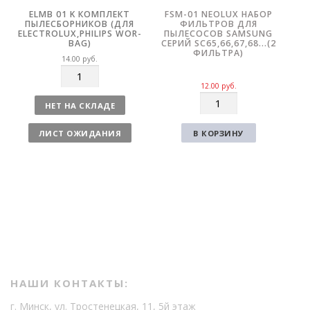
ELMB 01 K КОМПЛЕКТ
FSM-01 NEOLUX НАБОР
ПЫЛЕСБОРНИКОВ (ДЛЯ
ФИЛЬТРОВ ДЛЯ
ELECTROLUX,PHILIPS WOR-
ПЫЛЕСОСОВ SAMSUNG
BAG)
СЕРИЙ SC65,66,67,68…(2
ФИЛЬТРА)
14.00
руб.
К
о
12.00
руб.
К
л
НЕТ НА СКЛАДЕ
о
и
л
ч
ЛИСТ ОЖИДАНИЯ
В КОРЗИНУ
и
е
ч
с
е
т
с
в
т
о
в
о
НАШИ КОНТАКТЫ:
г. Минск, ул. Тростенецкая, 11, 5й этаж