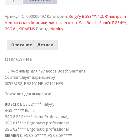
Артикул:
СТ000009492
Категории:
Relyy'y BGS3**
,
1,2. Фильтры и
мешки-пылесборники для пылесосов
,
Для Bosch
,
Runn'n BGS4**
,
BSG 8..
,
SIEMENS
Бренд:
Neolux
Описание
Детали
ОПИСАНИЕ
НЕРА-фильтр для пылесоса Bosch/Siemens.
Соответствует партномеру
00578732, BBZ151HF, VZ151HFB
Подходит для пылесоса:
BOSCH:
BGS 32**** Relyy’y,
BGS 4**** Runn’n,
BSG 8 PRO**** HomeProfessional,
BSG 81**** Ergomaxx professional,
BSG 82**** Ergomaxx professional
SIEMENS:
VS 08 G****, VS 08 GP****