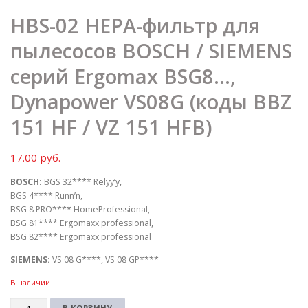
HBS-02 HEPA-фильтр для
пылесосов BOSCH / SIEMENS
серий Ergomax BSG8…,
Dynapower VS08G (коды BBZ
151 HF / VZ 151 HFB)
17.00
руб.
BOSCH:
BGS 32**** Relyy’y,
BGS 4**** Runn’n,
BSG 8 PRO**** HomeProfessional,
BSG 81**** Ergomaxx professional,
BSG 82**** Ergomaxx professional
SIEMENS:
VS 08 G****, VS 08 GP****
В наличии
Количество
В КОРЗИНУ