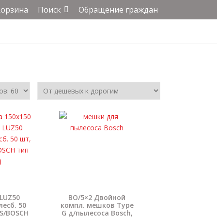
Корзина
Поиск
Обращение граждан
 LUZ50
BO/5×2 Двойной
есб. 50
компл. мешков Type
NS/BOSCH
G д/пылесоса Bosch,