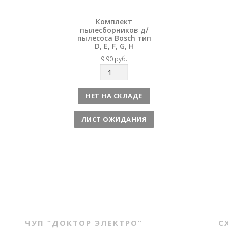
Комплект
пылесборников д/
пылесоса Bosch тип
D, E, F, G, H
9.90
руб.
К
о
л
НЕТ НА СКЛАДЕ
и
ч
ЛИСТ ОЖИДАНИЯ
е
с
т
в
о
ЧУП “ДОКТОР ЭЛЕКТРО”
С