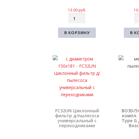
13.00
руб.
10
К
К
о
о
л
л
В КОРЗИНУ
В К
и
и
ч
ч
е
е
с
с
т
т
в
в
о
о
FC32UN Циклонный
BO3D/5
фильтр д/пылесоса
компл.
универсальный с
Type G 
переходниками
Bosc