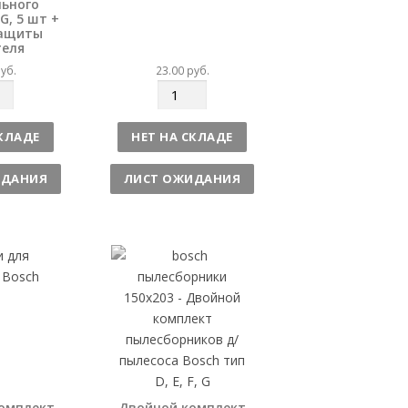
льного
G, 5 шт +
защиты
теля
уб.
23.00
руб.
К
о
л
СКЛАДЕ
НЕТ НА СКЛАДЕ
и
ч
ИДАНИЯ
ЛИСТ ОЖИДАНИЯ
е
с
т
в
о
Комплект
Двойной комплект