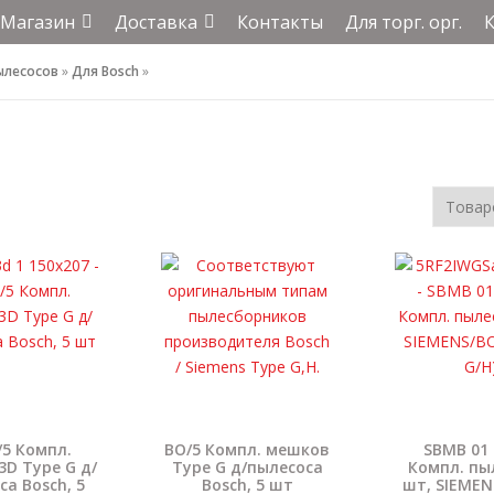
Магазин
Доставка
Контакты
Для торг. орг.
ылесосов
»
Для Bosch
»
5 Компл.
BO/5 Компл. мешков
SBMB 01
D Type G д/
Type G д/пылесоса
Компл. пыл
са Bosch, 5
Bosch, 5 шт
шт, SIEME