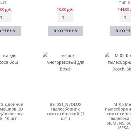
шт
тип G
.00
руб.
10.00
руб.
144.00
К
К
о
о
л
л
ОРЗИНУ
В КОРЗИНУ
В КОР
и
и
ч
ч
е
е
с
с
т
т
в
в
о
о
×2 Двойной
BS-051_NEOLUX
M-05 М
 мешков 3D
Пылесборник
пылесборни
д/пылесоса
синтетический (1
синтетиче
h, 10 шт
шт.)
пылесоса
SIEMENS, S
UFESA,