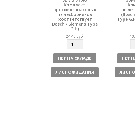
Комплект
Ко
противозапаховых
пылес
пылесборников
(Bosch
(соответствует
Type G,
Bosch / Siemens Type
G,H)
24.40
руб.
13
К
К
о
о
л
л
НЕТ НА СКЛАДЕ
НЕТ Н
и
и
ч
ч
ЛИСТ ОЖИДАНИЯ
ЛИСТ 
е
е
с
с
т
т
в
в
о
о