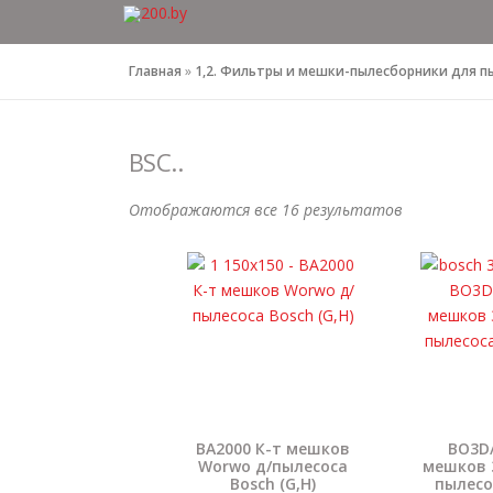
Перейти
к
содержимому
Главная
»
1,2. Фильтры и мешки-пылесборники для п
BSC..
Отображаются все 16 результатов
BA2000 К-т мешков
BO3D/
Worwo д/пылесоса
мешков 3
Bosch (G,H)
пылесо