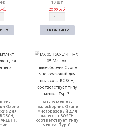
/H)
10 шт
руб.
20.00
руб.
К
о
л
ЗИНУ
В КОРЗИНУ
и
ч
е
с
т
в
о
ешки-
MX-05 Мешок-
ки Ozone
пылесборник Ozone
ские для
многоразовый для
 BOSCH,
пылесоса BOSCH,
CARLETT,
соответствует типу
 тип
мешка: Typ G.