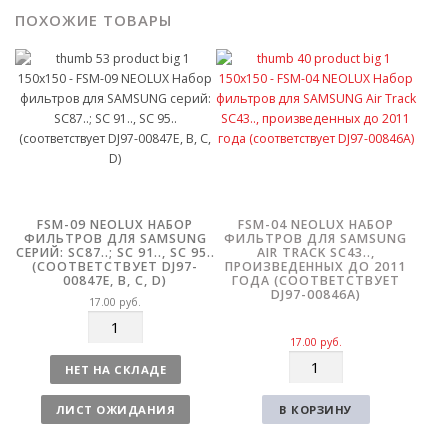
ПОХОЖИЕ ТОВАРЫ
FSM-09 NEOLUX НАБОР
FSM-04 NEOLUX НАБОР
ФИЛЬТРОВ ДЛЯ SAMSUNG
ФИЛЬТРОВ ДЛЯ SAMSUNG
СЕРИЙ: SC87..; SC 91.., SC 95..
AIR TRACK SC43..,
(СООТВЕТСТВУЕТ DJ97-
ПРОИЗВЕДЕННЫХ ДО 2011
00847E, B, C, D)
ГОДА (СООТВЕТСТВУЕТ
DJ97-00846A)
17.00
руб.
К
о
17.00
руб.
К
л
НЕТ НА СКЛАДЕ
о
и
л
ч
ЛИСТ ОЖИДАНИЯ
В КОРЗИНУ
и
е
ч
с