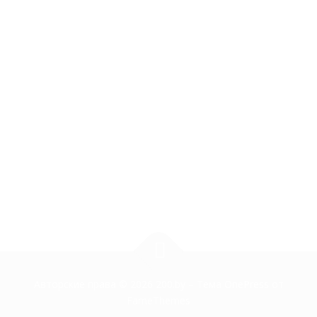
Авторские права © 2026 200.by
–
Тема
OnePress
от
FameThemes