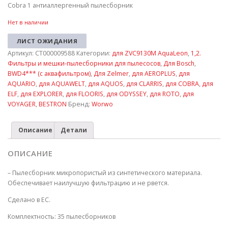
Cobra 1 антиаллергенный пылесборник
Нет в наличии
ЛИСТ ОЖИДАНИЯ
Артикул:
СТ000009588
Категории:
для ZVC9130M AquaLeon
,
1,2.
Фильтры и мешки-пылесборники для пылесосов
,
Для Bosch
,
BWD4*** (с аквафильтром)
,
Для Zelmer
,
для AEROPLUS
,
для
AQUARIO
,
для AQUAWELT
,
для AQUOS
,
для CLARRIS
,
для COBRA
,
для
ELF
,
для EXPLORER
,
для FLOORIS
,
для ODYSSEY
,
для ROTO
,
для
VOYAGER
,
BESTRON
Бренд:
Worwo
Описание
Детали
ОПИСАНИЕ
– Пылесборник микропористый из синтетического материала.
Обеспечивает наилучшую фильтрацию и не рвется.
Сделано в ЕС.
Комплектность: 35 пылесборников