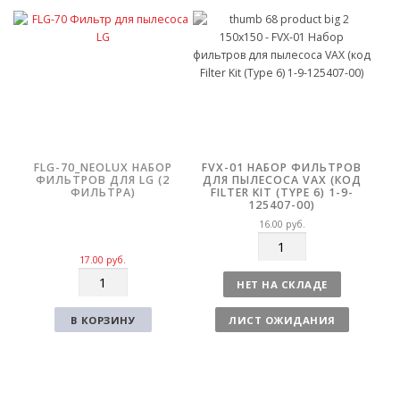
е
т
с
в
т
о
в
о
FLG-70_NEOLUX НАБОР
FVX-01 НАБОР ФИЛЬТРОВ
ФИЛЬТРОВ ДЛЯ LG (2
ДЛЯ ПЫЛЕСОСА VAX (КОД
ФИЛЬТРА)
FILTER KIT (TYPE 6) 1-9-
125407-00)
16.00
руб.
К
о
17.00
руб.
К
л
НЕТ НА СКЛАДЕ
о
и
л
ч
В КОРЗИНУ
ЛИСТ ОЖИДАНИЯ
и
е
ч
с
е
т
с
в