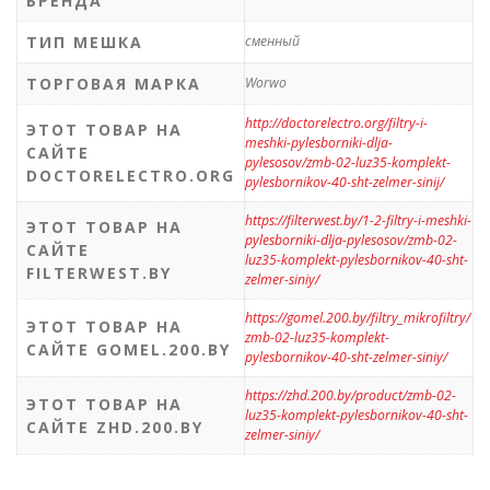
БРЕНДА
ТИП МЕШКА
сменный
ТОРГОВАЯ МАРКА
Worwo
http://doctorelectro.org/filtry-i-
ЭТОТ ТОВАР НА
meshki-pylesborniki-dlja-
САЙТЕ
pylesosov/zmb-02-luz35-komplekt-
DOCTORELECTRO.ORG
pylesbornikov-40-sht-zelmer-sinij/
https://filterwest.by/1-2-filtry-i-meshki-
ЭТОТ ТОВАР НА
pylesborniki-dlja-pylesosov/zmb-02-
САЙТЕ
luz35-komplekt-pylesbornikov-40-sht-
FILTERWEST.BY
zelmer-siniy/
https://gomel.200.by/filtry_mikrofiltry/
ЭТОТ ТОВАР НА
zmb-02-luz35-komplekt-
САЙТЕ GOMEL.200.BY
pylesbornikov-40-sht-zelmer-siniy/
https://zhd.200.by/product/zmb-02-
ЭТОТ ТОВАР НА
luz35-komplekt-pylesbornikov-40-sht-
САЙТЕ ZHD.200.BY
zelmer-siniy/