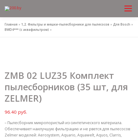
Меню
Перейти
к
содержимому
Главная
»
1,2. Фильтры и мешки-пылесборники для пылесосов
»
Для Bosch
»
BWD4*** (с аквафильтром)
»
ZMB 02 LUZ35 Комплект
пылесборников (35 шт, для
ZELMER)
96.40
руб.
– Пылесборник микропористый из синтетического материала.
Обеспечивает наилучшую фильтрацию и не рвется.для пылесосов
Zelmer моделей: Aerosystem, Aquario, Aquawelt, Aquos, Clarris,