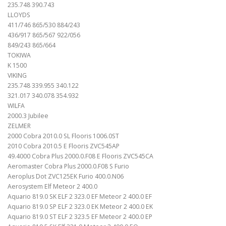
235.748 390.743
LLOYDS
411/746 865/530 884/243
436/917 865/567 922/056
849/243 865/664
TOKIWA
K 1500
VIKING
235.748 339.955 340.122
321.017 340.078 354.932
WILFA
2000.3 Jubilee
ZELMER
2000 Cobra 2010.0 SL Flooris 1006.0ST
2010 Cobra 2010.5 E Flooris ZVC545AP
49.4000 Cobra Plus 2000.0.F08 E Flooris ZVC545CA
Aeromaster Cobra Plus 2000.0.F08 S Furio
Aeroplus Dot ZVC125EK Furio 400.0.N06
Aerosystem Elf Meteor 2 400.0
Aquario 819.0 SK ELF 2 323.0 EF Meteor 2 400.0 EF
Aquario 819.0 SP ELF 2 323.0 EK Meteor 2 400.0 EK
Aquario 819.0 ST ELF 2 323.5 EF Meteor 2 400.0 EP