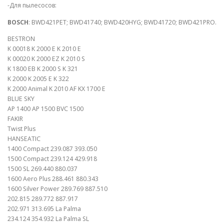
-Для пылесосов:
BOSCH
: BWD421PET; BWD41740; BWD420HYG; BWD41720; BWD421PRO.
BESTRON
K 00018 K 2000 E K 2010 E
K 00020 K 2000 EZ K 2010 S
K 1800 EB K 2000 S K 321
K 2000 K 2005 E K 322
K 2000 Animal K 2010 AF KX 1700 E
BLUE SKY
AP 1400 AP 1500 BVC 1500
FAKIR
Twist Plus
HANSEATIC
1400 Compact 239.087 393.050
1500 Compact 239.124 429.918
1500 SL 269.440 880.037
1600 Aero Plus 288.461 880.343
1600 Silver Power 289.769 887.510
202.815 289.772 887.917
202.971 313.695 La Palma
234.124 354.932 La Palma SL