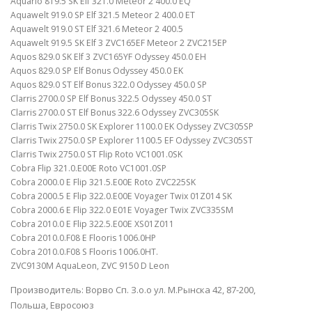
Aquario 819.5 SK Elf 321.0 Meteor 2 400.0 EQ
Aquawelt 919.0 SP Elf 321.5 Meteor 2 400.0 ET
Aquawelt 919.0 ST Elf 321.6 Meteor 2 400.5
Aquawelt 919.5 SK Elf 3 ZVC165EF Meteor 2 ZVC215EP
Aquos 829.0 SK Elf 3 ZVC165YF Odyssey 450.0 EH
Aquos 829.0 SP Elf Bonus Odyssey 450.0 EK
Aquos 829.0 ST Elf Bonus 322.0 Odyssey 450.0 SP
Clarris 2700.0 SP Elf Bonus 322.5 Odyssey 450.0 ST
Clarris 2700.0 ST Elf Bonus 322.6 Odyssey ZVC305SK
Clarris Twix 2750.0 SK Explorer 1100.0 EK Odyssey ZVC305SP
Clarris Twix 2750.0 SP Explorer 1100.5 EF Odyssey ZVC305ST
Clarris Twix 2750.0 ST Flip Roto VC1001.0SK
Cobra Flip 321.0.E00E Roto VC1001.0SP
Cobra 2000.0 E Flip 321.5.E00E Roto ZVC225SK
Cobra 2000.5 E Flip 322.0.E00E Voyager Twix 01Z014 SK
Cobra 2000.6 E Flip 322.0 E01E Voyager Twix ZVC335SM
Cobra 2010.0 E Flip 322.5.E00E XS01Z011
Cobra 2010.0.F08 E Flooris 1006.0HP
Cobra 2010.0.F08 S Flooris 1006.0HT.
ZVC9130M AquaLeon, ZVC 9150 D Leon
Производитель: Ворво Сп. З.о.о ул. М.Рынска 42, 87-200,
Польша, Евросоюз