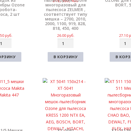
адок из
пылесборник Ozone
OZONE для 
ибры Ozone
многоразовый для
BORT, 5
робота-
пылесоса ZELMER ,
оса, 2 шт
соответствует типу
мешка – 2700, 2010,
2000, 1100, 919, 828,
818, 450, 400
.50
руб.
26.00
руб.
27.10
р
К
К
о
о
л
л
ОРЗИНУ
В КОРЗИНУ
В КОР
и
и
ч
ч
е
е
с
с
т
т
в
в
о
о
1/5 Мешки
XT-5041
XT-511 