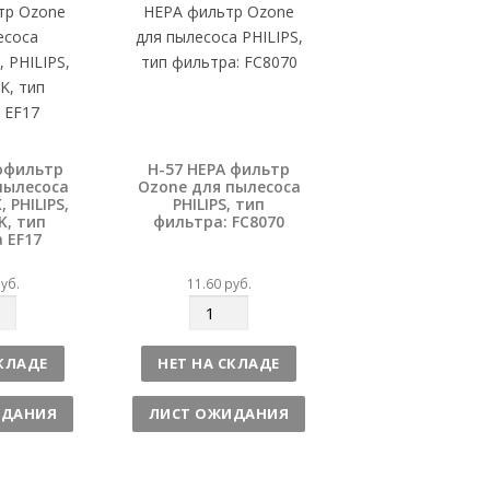
о
офильтр
H-57 HEPA фильтр
пылесоса
Ozone для пылесоса
 PHILIPS,
PHILIPS, тип
K, тип
фильтра: FC8070
 EF17
уб.
11.60
руб.
К
о
л
СКЛАДЕ
НЕТ НА СКЛАДЕ
и
ч
ИДАНИЯ
ЛИСТ ОЖИДАНИЯ
е
с
т