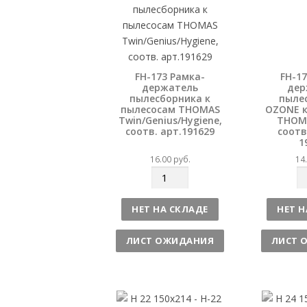
FH-173 Рамка-
FH-1
держатель
дер
пылесборника к
пыле
пылесосам THOMAS
OZONE к
Twin/Genius/Hygiene,
THOMA
соотв. арт.191629
соотв
1
16.00
руб.
14
К
К
о
о
л
л
НЕТ НА СКЛАДЕ
НЕТ Н
и
и
ч
ч
ЛИСТ ОЖИДАНИЯ
ЛИСТ 
е
е
с
с
т
т
в
в