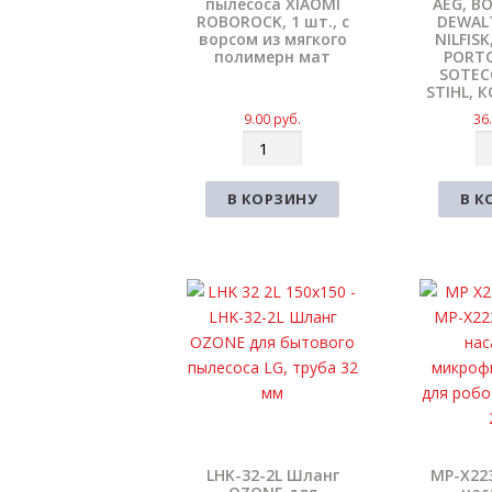
пылесоса XIAOMI
AEG, B
ROBOROCK, 1 шт., с
DEWALT
ворсом из мягкого
NILFIS
полимерн мат
PORTO
SOTECO
STIHL, 
9.00
руб.
36
К
К
о
о
л
л
В КОРЗИНУ
В К
и
и
ч
ч
е
е
с
с
т
т
в
в
о
о
LHK-32-2L Шланг
MP-X22