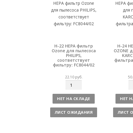
о
о
H-22 НЕРА фильтр
H-24 H
Ozone для пылесоса
OZONE д
PHILIPS,
KARC
соответствует
фильтра:
фильтру: FC8044/02
22.10
руб.
50
К
К
о
о
л
л
НЕТ НА СКЛАДЕ
НЕТ Н
и
и
ч
ч
ЛИСТ ОЖИДАНИЯ
ЛИСТ 
е
е
с
с
т
т