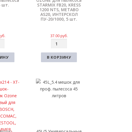
пылесоса
OZONE для пылесоса
 шт.
STARMIX FB20, KRESS
1200 NTS, METABO
AS20, ИНТЕРСКОЛ
ПУ-20/1000, 5 шт.
уб.
37.00
руб.
К
о
л
ЗИНУ
В КОРЗИНУ
и
ч
е
с
т
в
о
Мешок-
45L/5 Универсальные