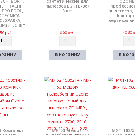
OSCH, BORT,
синтетические для
OZONE
, HITACHI,
пылесоса LG (TB-36),
профессио
K, PROTOOL,
3 шт
пылесосов,
TECNICA,
бака до 
, SPARKY,
вертикальн
КОРВЕТ, 5 шт
.50
руб.
6.00
руб.
40.60
р
К
К
о
о
л
л
ОРЗИНУ
В КОРЗИНУ
В КОР
и
и
ч
ч
е
е
с
с
т
т
в
в
о
о
3 Комплект
MX-53 Мешок-
MXT-102/