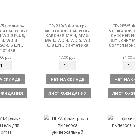
0/5 Фильтр-
CP-219/3 Фильтр-
CP-285/5 
ля пылесоса
мешки для пылесоса
мешки для 
 WD 2 PLUS,
KARCHER MV 4, MV 5,
KARCHER NT
 3, WD 3
MV 6, WD 4, WD 5, WD
шт., синте
SOR, 5 шт.,
6, 3 шт., синтетика
боятся мок
тетика
.00
руб.
17.00
руб.
31.00
р
К
К
о
о
л
л
А СКЛАДЕ
НЕТ НА СКЛАДЕ
НЕТ НА 
и
и
ч
ч
ОЖИДАНИЯ
ЛИСТ ОЖИДАНИЯ
ЛИСТ ОЖ
е
е
с
с
т
т
в
в
о
о