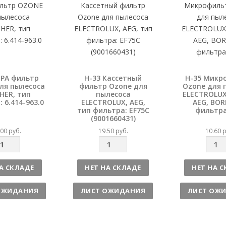
о
о
EPA фильтр
H-33 Кассетный
H-35 Микр
ля пылесоса
фильтр Ozone для
Ozone для 
HER, тип
пылесоса
ELECTROLUX,
 6.414-963.0
ELECTROLUX, AEG,
AEG, BOR
тип фильтра: EF75C
фильтра
(9001660431)
.00
руб.
19.50
руб.
10.60
р
К
К
о
о
л
л
А СКЛАДЕ
НЕТ НА СКЛАДЕ
НЕТ НА 
и
и
ч
ч
ОЖИДАНИЯ
ЛИСТ ОЖИДАНИЯ
ЛИСТ ОЖ
е
е
с
с
т
т