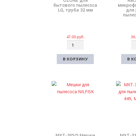
OZONE для
нас
бытового пылесоса
микроф
LG, труба 32 мм
для 
пылес
47.00
руб.
36
К
К
о
о
л
л
В КОРЗИНУ
В К
и
и
ч
ч
е
е
с
с
т
т
в
в
о
о
MXT-305/5 Мешки
MXT-31