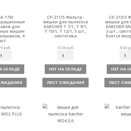
A-17W
CP-211/5 Фильтр-
CP-215/3 
брационные
мешки для пылесоса
мешки для 
авки для
KARCHER T 7/1, T 9/1,
KARCHER MV 
ьных машин
T 10/1, T 12/1, 5 шт.,
3 шт., синт
ильников, 4
синтетика
боятся мок
шт.
70
руб.
15.00
руб.
9.00
р
К
К
о
о
л
л
А СКЛАДЕ
НЕТ НА СКЛАДЕ
НЕТ НА 
и
и
ч
ч
ОЖИДАНИЯ
ЛИСТ ОЖИДАНИЯ
ЛИСТ ОЖ
е
е
с
с
т
т
в
в
о
о