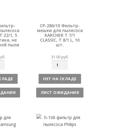
Фильтр-
CP-286/10 Фильтр-
пылесоса
мешки для пылесоса
 22/1, 5
KARCHER T 7/1
тика, не
CLASSIC, T 8/1 L, 10
рой пыли
шт.
уб.
31.00
руб.
К
о
л
СКЛАДЕ
НЕТ НА СКЛАДЕ
и
ч
ИДАНИЯ
ЛИСТ ОЖИДАНИЯ
е
с
т
в
о