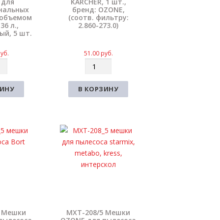
 для
KARCHER, 1 шт.,
нальных
бренд: OZONE,
 объемом
(соотв. фильтру:
36 л.,
2.860-273.0)
ый, 5 шт.
уб.
51.00
руб.
К
о
л
ЗИНУ
В КОРЗИНУ
и
ч
е
с
т
в
о
5 Мешки
MXT-208/5 Мешки