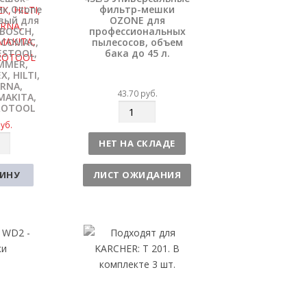
ик Ozone
фильтр-мешки
вый для
OZONE для
 BOSCH,
профессиональных
 COMAC,
пылесосов, объем
ESTOOL,
бака до 45 л.
AMMER,
, HILTI,
RNA,
43.70
руб.
MAKITA,
PROTOOL
К
о
уб.
л
НЕТ НА СКЛАДЕ
и
ч
ЗИНУ
ЛИСТ ОЖИДАНИЯ
е
с
т
в
о