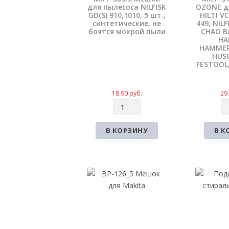
для пылесоса NILFISK
OZONE д
GD(S) 910,1010, 5 шт.,
HILTI V
синтетические, не
449, NILF
боятся мокрой пыли
CHAO B
HA
HAMMERF
HUS
FESTOOL,
18.90
руб.
29
К
К
о
о
л
л
В КОРЗИНУ
В К
и
и
ч
ч
е
е
с
с
т
т
в
в
о
о