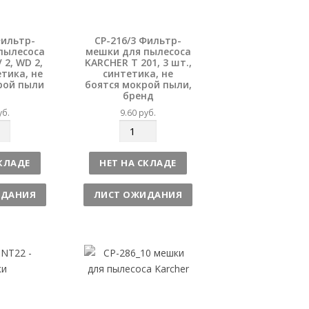
Фильтр-
CP-216/3 Фильтр-
пылесоса
мешки для пылесоса
2, WD 2,
KARCHER T 201, 3 шт.,
етика, не
синтетика, не
рой пыли
боятся мокрой пыли,
бренд
уб.
9.60
руб.
К
о
л
СКЛАДЕ
НЕТ НА СКЛАДЕ
и
ч
ИДАНИЯ
ЛИСТ ОЖИДАНИЯ
е
с
т
в
о