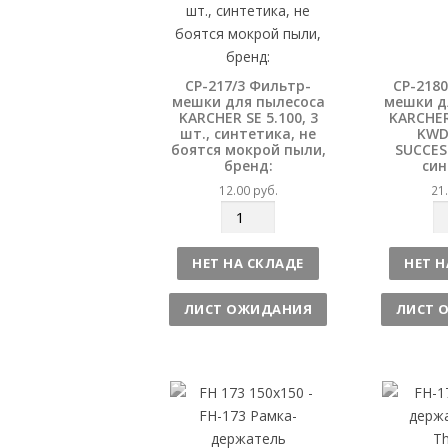
CP-217/3 Фильтр-
CP-218
мешки для пылесоса
мешки д
KARCHER SE 5.100, 3
KARCHER
шт., синтетика, не
KWD
боятся мокрой пыли,
SUCCES
бренд:
син
12.00
руб.
21
К
К
о
о
л
л
НЕТ НА СКЛАДЕ
НЕТ Н
и
и
ч
ч
ЛИСТ ОЖИДАНИЯ
ЛИСТ 
е
е
с
с
т
т
в
в
о
о