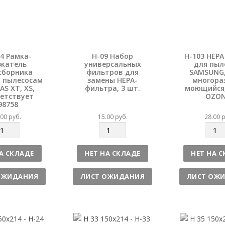
74 Рамка-
H-09 Набор
H-103 HEP
жатель
универсальных
для пыл
сборника
фильтров для
SAMSUNG, 
 пылесосам
замены HEPA-
многора
S XT, XS,
фильтра, 3 шт.
моющийся,
етствует
OZON
98758
.00
руб.
15.00
руб.
28.00
р
К
К
о
о
л
л
А СКЛАДЕ
НЕТ НА СКЛАДЕ
НЕТ НА 
и
и
ч
ч
ОЖИДАНИЯ
ЛИСТ ОЖИДАНИЯ
ЛИСТ ОЖ
е
е
с
с
т
т
в
в