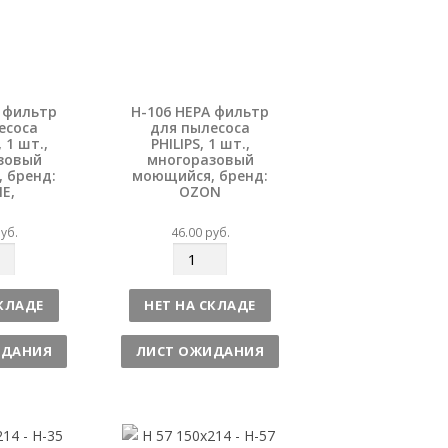
A фильтр
H-106 HEPA фильтр
есоса
для пылесоса
1 шт.,
PHILIPS, 1 шт.,
зовый
многоразовый
 бренд:
моющийся, бренд:
E,
OZON
уб.
46.00
руб.
К
о
л
СКЛАДЕ
НЕТ НА СКЛАДЕ
и
ч
ИДАНИЯ
ЛИСТ ОЖИДАНИЯ
е
с
т
в