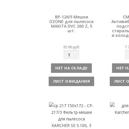
BP-126/5 Мешки
CM
OZONE для пылесоса
Антиви
MAKITA DVC 260 Z, 5
подст
шт.
стирал
и холод
35.90
руб.
7.
К
К
о
о
л
л
НЕТ НА СКЛАДЕ
НЕТ Н
и
и
ч
ч
ЛИСТ ОЖИДАНИЯ
ЛИСТ 
е
е
с
с
т
т
в
в
о
о