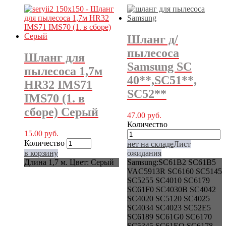
Шланг д/
пылесоса
Шланг для
Samsung SC
пылесоса 1,7м
40**,SC51**,
HR32 IMS71
SC52**
IMS70 (1. в
сборе) Серый
47.00
руб.
Количество
15.00
руб.
Количество
нет на складе
Лист
в корзину
ожидания
Длина 1,7 м. Цвет: Серый
Samsung:SC61B2 SC61B5
VAC5913R SC6160 SC5145
SC5255 SC4010 SC6179
SC61F0 SC4030B SC4042
SC4020 SC5120 SC4025
SC4034 SC4023 SC52E5
SC6189 SC61G0 SC6170
SC5345 SC61EO SC6178