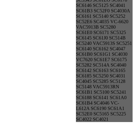
SC6146 SC5125 SC4041
SC61B3 SC52F0 SC4030A
SC6161 SC5140 SC5252
SC52E6 SC4035 VC-6620
VAC5913B SC5280
SC61E0 SC6171 SC5325
SC6145 SC61J0 SC514B
SC5240 VAC5913S SC5251
SC6140 SC6162 SC4047
SC61B0 SC61G1 SC4030
VC7620 SC61E7 SC6175
SC5282 SC514A SC4040
SC6142 SC6163 SC6165
SC6185 SC5250 SC4031
SC4045 SC5285 SC5128
SC5148 VAC5913RN
SC61B1 SC5100 SC5241
SC6188 SC6141 SC61A0
SC61B4 SC4046 VC-
L612A SC6190 SC61A1
SC52E0 SC5165 SC5225
SC4022 SC4021