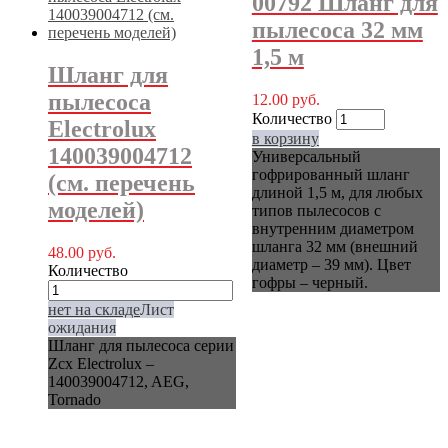
00792 Шланг для
пылесоса 32 мм
1,5 м
Шланг для
пылесоса
12.00
руб.
Количество
Electrolux
в корзину
140039004712
Универсальный
гофрированный шланг
(см. перечень
длиной 1,5 м, для любых
моделей)
типов пылесосов с
внутренним диаметром
шланга 32 мм (внешний
48.00
руб.
диаметр – 39 мм). Цвет
Количество
гофры – черный.
нет на складе
Лист
ожидания
Шланг для пылесоса серии
Zcx Electrolux –
140039004712, AEG,
Tornado