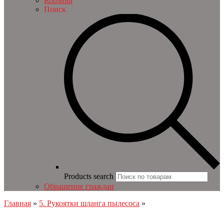
Корзина
Поиск
Products search
Обращение граждан
Главная
»
5. Рукоятки шланга пылесоса
»