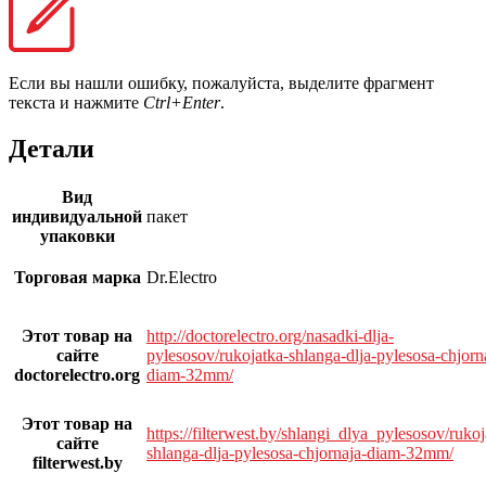
Если вы нашли ошибку, пожалуйста, выделите фрагмент
текста и нажмите
Ctrl+Enter
.
Детали
Вид
индивидуальной
пакет
упаковки
Торговая марка
Dr.Electro
Этот товар на
http://doctorelectro.org/nasadki-dlja-
сайте
pylesosov/rukojatka-shlanga-dlja-pylesosa-chjorn
doctorelectro.org
diam-32mm/
Этот товар на
https://filterwest.by/shlangi_dlya_pylesosov/rukoj
сайте
shlanga-dlja-pylesosa-chjornaja-diam-32mm/
filterwest.by