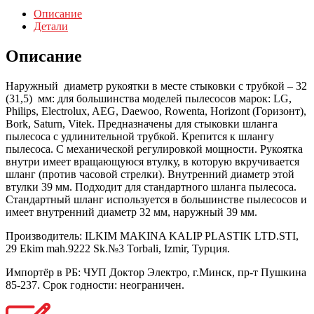
Описание
Детали
Описание
Наружный диаметр рукоятки в месте стыковки с трубкой – 32
(31,5) мм: для большинства моделей пылесосов марок: LG,
Philips, Electrolux, AEG, Daewoo, Rowenta, Horizont (Горизонт),
Bork, Saturn, Vitek. Предназначены для стыковки шланга
пылесоса с удлинительной трубкой. Крепится к шлангу
пылесоса. С механической регулировкой мощности. Рукоятка
внутри имеет вращающуюся втулку, в которую вкручивается
шланг (против часовой стрелки). Внутренний диаметр этой
втулки 39 мм. Подходит для стандартного шланга пылесоса.
Стандартный шланг используется в большинстве пылесосов и
имеет внутренний диаметр 32 мм, наружный 39 мм.
Производитель: ILKIM MAKINA KALIP PLASTIK LTD.STI,
29 Ekim mah.9222 Sk.№3 Torbali, Izmir, Турция.
Импортёр в РБ: ЧУП Доктор Электро, г.Минск, пр-т Пушкина
85-237. Срок годности: неограничен.