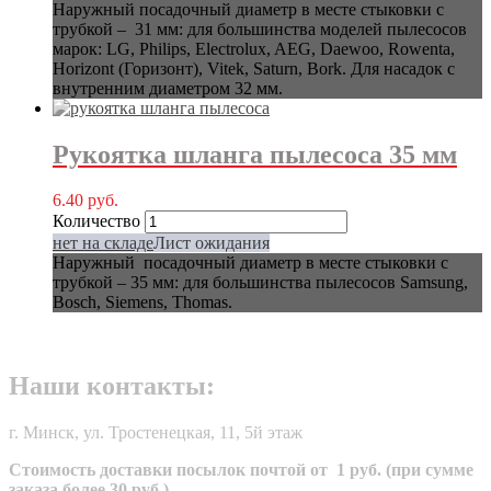
Наружный посадочный диаметр в месте стыковки с
трубкой – 31 мм: для большинства моделей пылесосов
марок: LG, Philips, Electrolux, AEG, Daewoo, Rowenta,
Horizont (Горизонт), Vitek, Saturn, Bork. Для насадок с
внутренним диаметром 32 мм.
Рукоятка шланга пылесоса 35 мм
6.40
руб.
Количество
нет на складе
Лист ожидания
Наружный посадочный диаметр в месте стыковки с
трубкой – 35 мм: для большинства пылесосов Samsung,
Bosch, Siemens, Thomas.
Наши контакты:
г. Минск, ул. Тростенецкая, 11, 5й этаж
Стоимость доставки посылок почтой от 1 руб. (при сумме
заказа более 30 руб.)