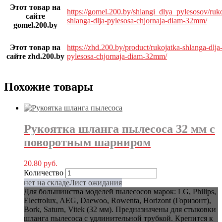
Этот товар на
https://gomel.200.by/shlangi_dlya_pylesosov/ruko
сайте
shlanga-dlja-pylesosa-chjornaja-diam-32mm/
gomel.200.by
Этот товар на
https://zhd.200.by/product/rukojatka-shlanga-dlja
сайте zhd.200.by
pylesosa-chjornaja-diam-32mm/
Похожие товары
Рукоятка шланга пылесоса 32 мм с
поворотным шарниром
20.80
руб.
Количество
нет на складе
Лист ожидания
Для большинства моделей пылесосов марок: LG, Philips,
Electrolux, AEG, Daewoo, Rowenta, Horizont (Горизонт),
Bork, Saturn, Vitek (32 мм). Предназначены для стыковки
шланга пылесоса с удлинительной трубкой. Крепится к