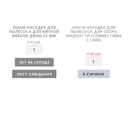
30AI00 НАСАДКА ДЛЯ
30AI18 НАСАДКА ДЛЯ
ПЫЛЕСОСА ДЛЯ МЯГКОЙ
ПЫЛЕСОСА ДЛЯ СБОРА
МЕБЕЛИ ДИАМ.35 ММ
ЖИДКОСТИ (СОВМЕСТИМА
С L400)
5.00
руб.
К
о
17.00
руб.
К
л
НЕТ НА СКЛАДЕ
о
и
л
ч
ЛИСТ ОЖИДАНИЯ
В КОРЗИНУ
и
е
ч
с
е
т
с
в
т
о
в
о