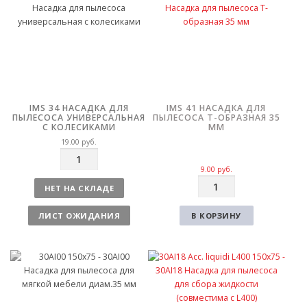
IMS 34 НАСАДКА ДЛЯ
IMS 41 НАСАДКА ДЛЯ
ПЫЛЕСОСА УНИВЕРСАЛЬНАЯ
ПЫЛЕСОСА Т-ОБРАЗНАЯ 35
С КОЛЕСИКАМИ
ММ
19.00
руб.
К
о
9.00
руб.
К
л
НЕТ НА СКЛАДЕ
о
и
л
ч
ЛИСТ ОЖИДАНИЯ
В КОРЗИНУ
и
е
ч
с
е
т
с
в
т
о
в
о