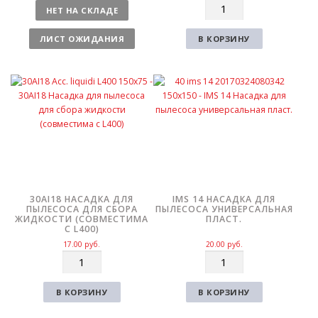
К
л
НЕТ НА СКЛАДЕ
о
и
л
ч
ЛИСТ ОЖИДАНИЯ
В КОРЗИНУ
и
е
ч
с
е
т
с
в
т
о
в
о
30AI18 НАСАДКА ДЛЯ
IMS 14 НАСАДКА ДЛЯ
ПЫЛЕСОСА ДЛЯ СБОРА
ПЫЛЕСОСА УНИВЕРСАЛЬНАЯ
ЖИДКОСТИ (СОВМЕСТИМА
ПЛАСТ.
С L400)
17.00
руб.
20.00
руб.
К
К
о
о
л
л
В КОРЗИНУ
В КОРЗИНУ
и
и
ч
ч