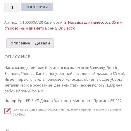
Количество
В КОРЗИНУ
Артикул:
УТ000003728
Категории:
3. Насадки для пылесосов
,
35 мм
стыковочный диаметр
Бренд:
Dr.Electro
Описание
Детали
ОПИСАНИЕ
Насадка подходит для большинства пылесосов Samsung, Bosch,
Siemens, Thomas, Karcher (внутренний посадочный диаметр 35 мм).
Имеет переключатель пол/ковер, колесики, облегчающие уборку,
металлическое основание, две антистатические полосы. Ширина
рабочей зоны 255 мм.
Импортёр в РБ: ЧУП Доктор Электро, г.Минск, пр-т Пушкина 85-237.
Если вы нашли ошибку, пожалуйста, выделите фрагмент текста и нажмите
Ctrl+Enter
.