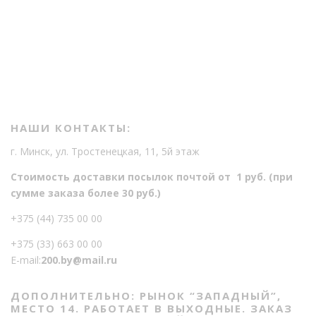
е
е
с
с
т
т
в
в
о
о
НАШИ КОНТАКТЫ:
г. Минск, ул. Тростенецкая, 11, 5й этаж
Стоимость доставки посылок почтой от 1 руб. (при
сумме заказа более 30 руб.)
+375 (44) 735 00 00
+375 (33) 663 00 00
E-mail:
200.by@mail.ru
ДОПОЛНИТЕЛЬНО: РЫНОК “ЗАПАДНЫЙ”,
МЕСТО 14. РАБОТАЕТ В ВЫХОДНЫЕ. ЗАКАЗ