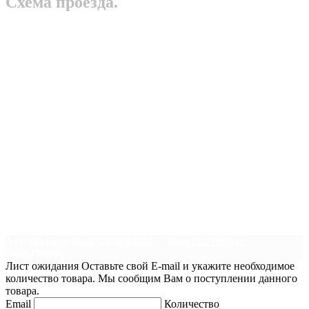
Схема проезда.
Авторские права © 2026 200.by
–
Тема
OnePress
от
FameThemes
Лист ожидания
Оставьте свой E-mail и укажите необходимое
количество товара. Мы сообщим Вам о поступлении данного
товара.
Email
Количество