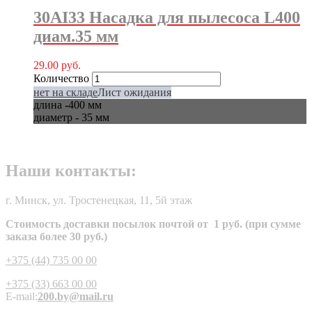
30AI33 Насадка для пылесоса L400
диам.35 мм
29.00
руб.
Количество
нет на складе
Лист ожидания
длина -400 мм
диаметр - 35 мм
Наши контакты:
г. Минск, ул. Тростенецкая, 11, 5й этаж
Стоимость доставки посылок почтой от 1 руб. (при сумме
заказа более 30 руб.)
+375 (44) 735 00 00
+375 (33) 663 00 00
E-mail:
200.by@mail.ru