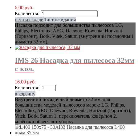
6.00
руб.
Количество
нет на складе
Лист ожидания
Насадка подходит для большинства пылесосов LG,
Philips, Electrolux, AEG, Daewoo, Rowenta, Horizont
(Горизонт), Bork, Vitek, Saturn (внутренний посадочный
диаметр 32 мм).
IMS 26 Насадка для пылесоса 32мм
с кол.
16.00
руб.
Количество
в корзину
Внутренний посадочный диаметр 32 мм: для
большинства моделей пылесосов марок: LG, Philips,
Electrolux, AEG, Daewoo, Rowenta, Horizont (Горизонт),
Vitek, Bork, Saturn 1. переключатель ковёр/пол 2.
колёсики облегчают уборку