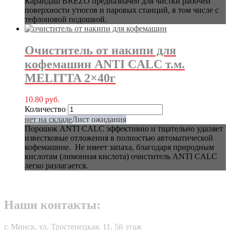
Карандаш BREZO предназначен для чистки рабочей
поверхности утюгов и паровых станций, в том числе с
тефлоновой подошвой.
Очиститель от накипи для
кофемашин ANTI CALC т.м.
MELITTA 2×40г
10.80
руб.
Количество
нет на складе
Лист ожидания
Порошок ANTI CALC эффективно и тщательно удаляет
известковые отложения в полностью автоматической
кофемашине. Не имеет запаха, благодаря природным
кислотам (лимонная кислота) очиститель ANTI CALC
легко разлагается.
Наши контакты:
г. Минск, ул. Тростенецкая, 11, 5й этаж