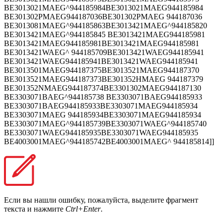
BE3013021MAEG^944185984BE3013021MAEG944185984
BE301302PMAEG944187036BE301302PMAEG 944187036
BE3013081MAEG^944185863BE3013421MAEG^944185820
BE3013421MAEG^944185845 BE3013421MAEG944185981
BE3013421MAEG944185981BE3013421MAEG944185981
BE3013421WAEG^ 944185709BE3013421WAEG944185941
BE3013421WAEG944185941BE3013421WAEG944185941
BE3013501MAEG944187375BE3013521MAEG944187370
BE3013521MAEG944187373BE301352HMAEG 944187379
BE301352NMAEG944187374BE3301302MAEG944187130
BE3303071BAEG^944185738 BE3303071BAEG944185933
BE3303071BAEG944185933BE3303071MAEG944185934
BE3303071MAEG 944185934BE3303071MAEG944185934
BE3303071MAEG^944185739BE3303071WAEG^944185740
BE3303071WAEG944185935BE3303071WAEG944185935
BE4003001MAEG^944185742BE4003001MAEG^ 944185814]]
Если вы нашли ошибку, пожалуйста, выделите фрагмент
текста и нажмите
Ctrl+Enter
.