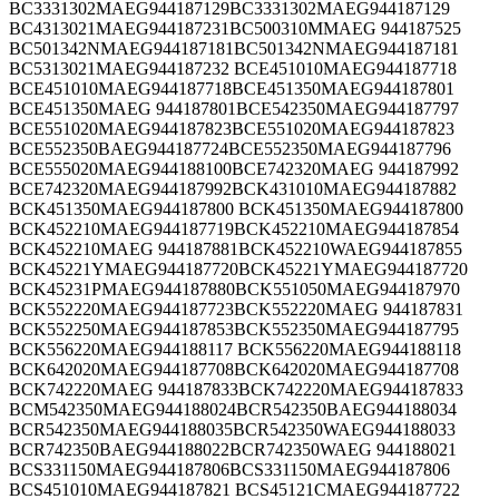
BC3331302MAEG944187129BC3331302MAEG944187129
BC4313021MAEG944187231BC500310MMAEG 944187525
BC501342NMAEG944187181BC501342NMAEG944187181
BC5313021MAEG944187232 BCE451010MAEG944187718
BCE451010MAEG944187718BCE451350MAEG944187801
BCE451350MAEG 944187801BCE542350MAEG944187797
BCE551020MAEG944187823BCE551020MAEG944187823
BCE552350BAEG944187724BCE552350MAEG944187796
BCE555020MAEG944188100BCE742320MAEG 944187992
BCE742320MAEG944187992BCK431010MAEG944187882
BCK451350MAEG944187800 BCK451350MAEG944187800
BCK452210MAEG944187719BCK452210MAEG944187854
BCK452210MAEG 944187881BCK452210WAEG944187855
BCK45221YMAEG944187720BCK45221YMAEG944187720
BCK45231PMAEG944187880BCK551050MAEG944187970
BCK552220MAEG944187723BCK552220MAEG 944187831
BCK552250MAEG944187853BCK552350MAEG944187795
BCK556220MAEG944188117 BCK556220MAEG944188118
BCK642020MAEG944187708BCK642020MAEG944187708
BCK742220MAEG 944187833BCK742220MAEG944187833
BCM542350MAEG944188024BCR542350BAEG944188034
BCR542350MAEG944188035BCR542350WAEG944188033
BCR742350BAEG944188022BCR742350WAEG 944188021
BCS331150MAEG944187806BCS331150MAEG944187806
BCS451010MAEG944187821 BCS45121CMAEG944187722