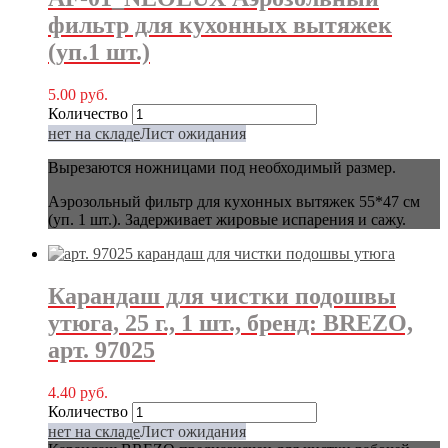
фильтр для кухонных вытяжек
(уп.1 шт.)
5.00
руб.
Количество
нет на складе
Лист ожидания
Вырезаются ножницами под необходимый размер.
Аэрозольный фильтр для кухонных вытяжек 55*47 см
(уп. 1 шт.).
Задерживает жировые испарения и сажу.
Карандаш для чистки подошвы
утюга, 25 г., 1 шт., бренд: BREZO,
арт. 97025
4.40
руб.
Количество
нет на складе
Лист ожидания