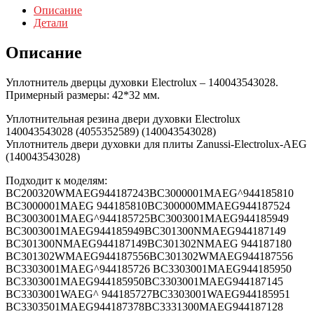
Описание
Детали
Описание
Уплотнитель дверцы духовки Electrolux – 140043543028.
Примерный размеры: 42*32 мм.
Уплотнительная резина двери духовки Electrolux
140043543028 (4055352589) (140043543028)
Уплотнитель двери духовки для плиты Zanussi-Electrolux-AEG
(140043543028)
Подходит к моделям:
BC200320WMAEG944187243BC3000001MAEG^944185810
BC3000001MAEG 944185810BC300000MMAEG944187524
BC3003001MAEG^944185725BC3003001MAEG944185949
BC3003001MAEG944185949BC301300NMAEG944187149
BC301300NMAEG944187149BC301302NMAEG 944187180
BC301302WMAEG944187556BC301302WMAEG944187556
BC3303001MAEG^944185726 BC3303001MAEG944185950
BC3303001MAEG944185950BC3303001MAEG944187145
BC3303001WAEG^ 944185727BC3303001WAEG944185951
BC3303501MAEG944187378BC3331300MAEG944187128