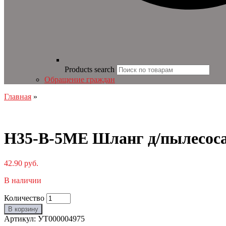
Products search
Обращение граждан
Главная
»
H35-B-5ME Шланг д/пылесоса
42.90
руб.
В наличии
Количество
В корзину
Артикул:
УТ000004975