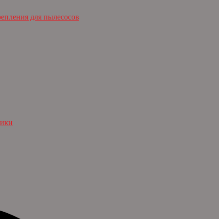
репления для пылесосов
ники