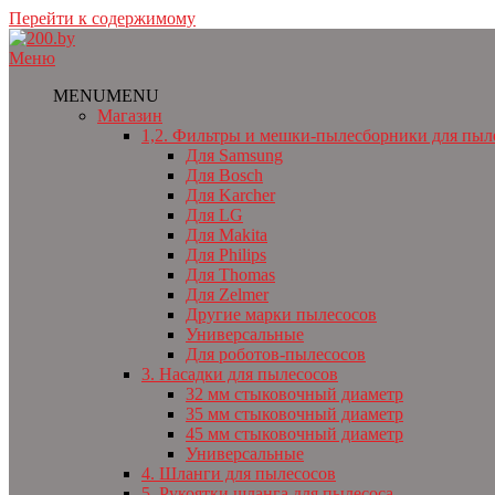
Перейти к содержимому
Меню
MENU
MENU
Магазин
1,2. Фильтры и мешки-пылесборники для пыл
Для Samsung
Для Bosch
Для Karcher
Для LG
Для Makita
Для Philips
Для Thomas
Для Zelmer
Другие марки пылесосов
Универсальные
Для роботов-пылесосов
3. Насадки для пылесосов
32 мм стыковочный диаметр
35 мм стыковочный диаметр
45 мм стыковочный диаметр
Универсальные
4. Шланги для пылесосов
5. Рукоятки шланга для пылесоса