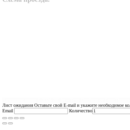
Авторские права © 2026 200.by
–
Тема
OnePress
от FameThemes
Лист ожидания
Оставьте свой E-mail и укажите необходимое к
Email
Количество