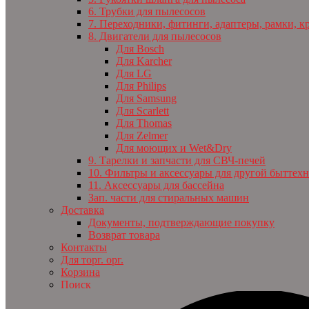
6. Трубки для пылесосов
7. Переходники, фитинги, адаптеры, рамки, к
8. Двигатели для пылесосов
Для Bosch
Для Karcher
Для LG
Для Philips
Для Samsung
Для Scarlett
Для Thomas
Для Zelmer
Для моющих и Wet&Dry
9. Тарелки и запчасти для СВЧ-печей
10. Фильтры и аксессуары для другой быттех
11. Аксессуары для бассейна
Зап. части для стиральных машин
Доставка
Документы, подтверждающие покупку
Возврат товара
Контакты
Для торг. орг.
Корзина
Поиск