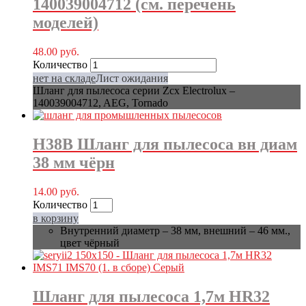
140039004712 (см. перечень
моделей)
48.00
руб.
Количество
нет на складе
Лист ожидания
Шланг для пылесоса серии Zcx Electrolux –
140039004712, AEG, Tornado
H38B Шланг для пылесоса вн диам
38 мм чёрн
14.00
руб.
Количество
в корзину
Внутренний диаметр – 38 мм, внешний – 46 мм.,
цвет чёрный
Шланг для пылесоса 1,7м HR32