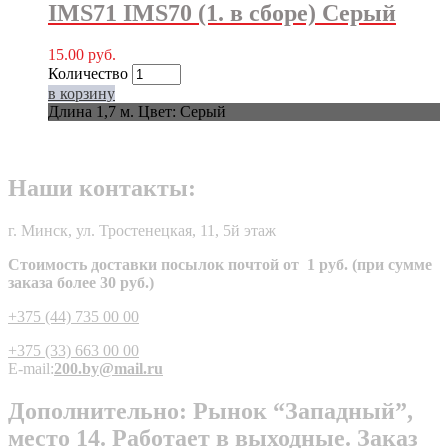
IMS71 IMS70 (1. в сборе) Серый
15.00
руб.
Количество
в корзину
Длина 1,7 м. Цвет: Серый
Наши контакты:
г. Минск, ул. Тростенецкая, 11, 5й этаж
Стоимость доставки посылок почтой от 1 руб. (при сумме
заказа более 30 руб.)
+375 (44) 735 00 00
+375 (33) 663 00 00
E-mail:
200.by@mail.ru
Дополнительно: Рынок “Западный”,
место 14. Работает в выходные. Заказ