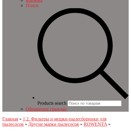
Корзина
Поиск
Products search
Обращение граждан
Главная
»
1,2. Фильтры и мешки-пылесборники для
пылесосов
»
Другие марки пылесосов
»
ROWENTA
»