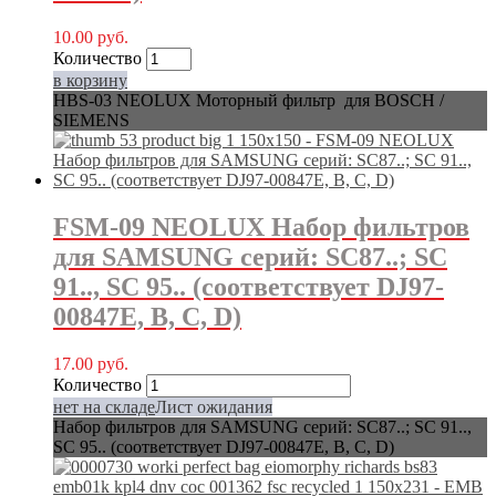
10.00
руб.
Количество
в корзину
HBS-03 NEOLUX Моторный фильтр для BOSCH /
SIEMENS
FSM-09 NEOLUX Набор фильтров
для SAMSUNG серий: SC87..; SC
91.., SC 95.. (соответствует DJ97-
00847E, B, C, D)
17.00
руб.
Количество
нет на складе
Лист ожидания
Набор фильтров для SAMSUNG серий: SC87..; SC 91..,
SC 95.. (соответствует DJ97-00847E, B, C, D)