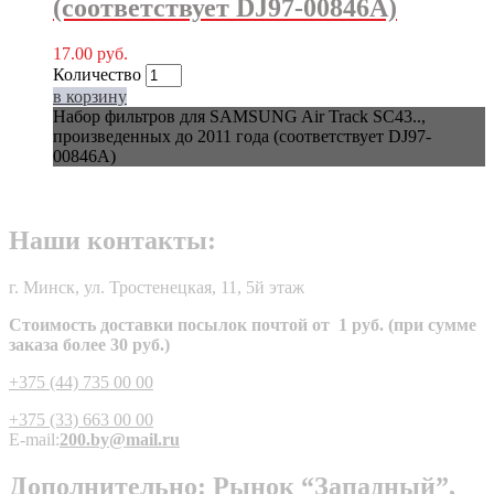
(соответствует DJ97-00846A)
17.00
руб.
Количество
в корзину
Набор фильтров для SAMSUNG Air Track SC43..,
произведенных до 2011 года (соответствует DJ97-
00846A)
Наши контакты:
г. Минск, ул. Тростенецкая, 11, 5й этаж
Стоимость доставки посылок почтой от 1 руб. (при сумме
заказа более 30 руб.)
+375 (44) 735 00 00
+375 (33) 663 00 00
E-mail:
200.by@mail.ru
Дополнительно: Рынок “Западный”,