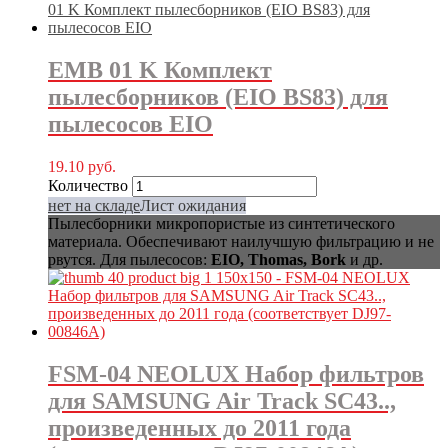
EMB 01 K Комплект
пылесборников (EIO BS83) для
пылесосов EIO
19.10
руб.
Количество
нет на складе
Лист ожидания
Пылесборники микропористые из синтетического
материала. Обеспечивают наилучшую фильтрацию и не
рвутся. Для пылесосов:
EIO, Thomas, Bork
и др.
FSM-04 NEOLUX Набор фильтров
для SAMSUNG Air Track SC43..,
произведенных до 2011 года