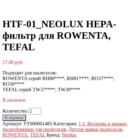
HTF-01_NEOLUX HEPA-
фильтр для ROWENTA,
TEFAL
17.00
руб.
Подходит для пылесосов:
ROWENTA серий RH80****, RH81****, RO37****,
RO39****
TEFAL серий TW37****, TW39****
В наличии
Количество
В корзину
Артикул:
УТ000001485
Категории:
1,2. Фильтры и мешки-
пылесборники для пылесосов
,
Другие марки пылесосов
,
ROWENTA
,
TEFAL
Бренд:
Neolux