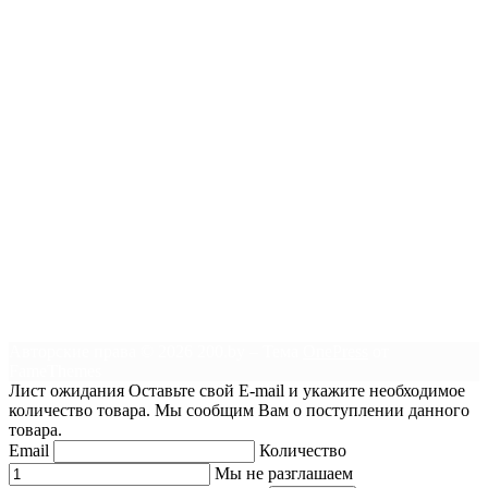
Авторские права © 2026 200.by
–
Тема
OnePress
от
FameThemes
Лист ожидания
Оставьте свой E-mail и укажите необходимое
количество товара. Мы сообщим Вам о поступлении данного
товара.
Email
Количество
Мы не разглашаем