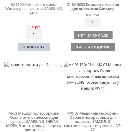
BA5100 Комплект мешков
IZ-BAG05S Комплект мешков
Worwo для пылесоса SAMSUNG,
для пылесосов Samsung
4 шт.
8.60
руб.
К
о
13.00
руб.
К
л
НЕТ НА СКЛАДЕ
о
и
л
ч
В КОРЗИНУ
ЛИСТ ОЖИДАНИЯ
и
е
ч
с
е
т
с
в
т
о
в
о
M-03 Мешки-пылесборники
MX-03 Мешок-пылесборник
Ozone синтетические для
Ozone многоразовый для
пылесоса SAMSUNG, SHIVAKI,
пылесоса SAMSUNG,
MIDEA, 5 шт + фильтр защиты
соответствует типу мешка: VP-
двигателя
77.