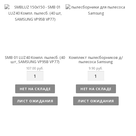
т
т
в
в
о
о
SMB 01 LUZ40 Компл. пылесб. (40
Комплект пылесборников д/
шт, SAMSUNG VP95B VP77)
пылесоса Samsung
107.00
руб.
9.90
руб.
К
К
о
о
л
л
НЕТ НА СКЛАДЕ
НЕТ НА СКЛАДЕ
и
и
ч
ч
ЛИСТ ОЖИДАНИЯ
ЛИСТ ОЖИДАНИЯ
е
е
с
с
т
т
в
в
о
о