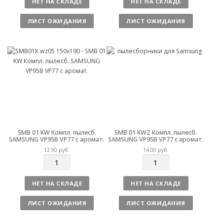
НЕТ НА СКЛАДЕ
НЕТ НА СКЛАДЕ
и
и
ч
ч
ЛИСТ ОЖИДАНИЯ
ЛИСТ ОЖИДАНИЯ
е
е
с
с
т
т
в
в
о
о
SMB 01 KW Компл. пылесб.
SMB 01 KWZ Компл. пылесб.
SAMSUNG VP95B VP77 с аромат.
SAMSUNG VP95B VP77 с аромат.
12.90
руб.
14.00
руб.
К
К
о
о
л
л
НЕТ НА СКЛАДЕ
НЕТ НА СКЛАДЕ
и
и
ч
ч
ЛИСТ ОЖИДАНИЯ
ЛИСТ ОЖИДАНИЯ
е
е
с
с