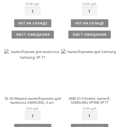
10.90
руб.
23.00
руб.
К
К
о
о
л
л
НЕТ НА СКЛАДЕ
НЕТ НА СКЛАДЕ
и
и
ч
ч
ЛИСТ ОЖИДАНИЯ
ЛИСТ ОЖИДАНИЯ
е
е
с
с
т
т
в
в
о
о
SE-03 Мешки пылесборники для
SMB 01 K Компл. пылесб.
пылесоса SAMSUNG, 3 шт.
SAMSUNG VP95B VP77
6.50
руб.
12.00
руб.
К
К
о
о
л
л