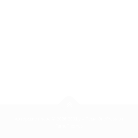
Авторские права © 2026 200.by
–
Тема
OnePress
от
FameThemes