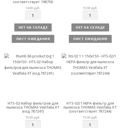
соответствует 198758
14.00
руб.
15.00
руб.
К
К
о
о
л
л
НЕТ НА СКЛАДЕ
НЕТ НА СКЛАДЕ
и
и
ч
ч
ЛИСТ ОЖИДАНИЯ
ЛИСТ ОЖИДАНИЯ
е
е
с
с
т
т
в
в
о
о
HTS-02 Набор фильтров для
HTS-02/1 HEPA-фильтр для
пылесоса THOMAS Vestfalia XT
пылесоса THOMAS Vestfalia XT
(код 787241)
(соответствует 787244)
15.00
руб.
15.00
руб.
К
К