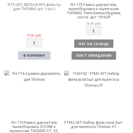
HTS-021_NEOLUX EPA фильтр
FH-173 Рамка-держатель
для THOMAS (уп. 1 шт.)
пылесборника к пылесосам
THOMAS Twin/Genius/Hygiene,
соотв. арт.191629
16.00
руб.
К
о
13.00
руб.
К
л
НЕТ НА СКЛАДЕ
о
и
л
ч
В КОРЗИНУ
ЛИСТ ОЖИДАНИЯ
и
е
ч
с
е
т
с
в
т
о
в
о
FH-174 Рамка-держатель
FTM2-SET Набор фильтров 5шт
пылесборника OZONE к
для пылесоса Thomas XT
пылесосам THOMAS XT, XS,