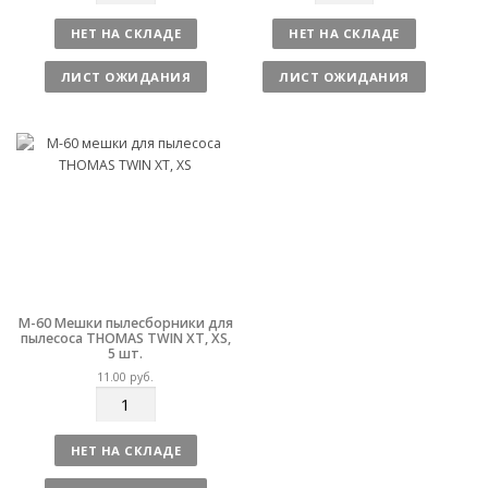
о
о
л
л
НЕТ НА СКЛАДЕ
НЕТ НА СКЛАДЕ
и
и
ч
ч
ЛИСТ ОЖИДАНИЯ
ЛИСТ ОЖИДАНИЯ
е
е
с
с
т
т
в
в
о
о
M-60 Мешки пылесборники для
пылесоса THOMAS TWIN XT, XS,
5 шт.
11.00
руб.
К
о
л
НЕТ НА СКЛАДЕ
и
ч