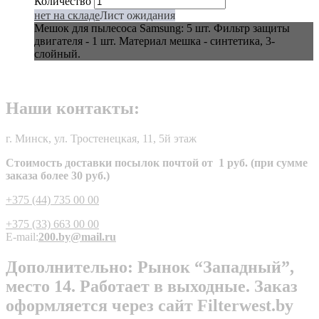
Количество
нет на складе
Лист ожидания
Мешок для пылесоса Samsung: 5 шт. Фильтр защиты
двигателя - 1 шт. Материал мешка - cинтетика, 3-
слойный.
Наши контакты:
г. Минск, ул. Тростенецкая, 11, 5й этаж
Стоимость доставки посылок почтой от 1 руб. (при сумме
заказа более 30 руб.)
+375 (44) 735 00 00
+375 (33) 663 00 00
E-mail:
200.by@mail.ru
Дополнительно: Рынок “Западный”,
место 14. Работает в выходные. Заказ
оформляется через сайт Filterwest.by