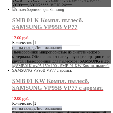
VC76***, VC77***, VC88***, VC89***, VC90***,
VC99***, VCJG****, VCJG 24***
SMB 01 K Компл. пылесб.
SAMSUNG VP95B VP77
12.00
руб.
Количество
нет на складе
Лист ожидания
Пылесборники микропористые из синтетического
материала. Обеспечивают наилучшую фильтрацию и не
рвутся. Пылесборники для пылесосов:
SAMSUNG и др.
SMB 01 KW Компл. пылесб.
SAMSUNG VP95B VP77 с аромат.
12.90
руб.
Количество
нет на складе
Лист ожидания
В комплекте 4 пылесборника + фильтр синтетический