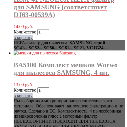
для SAMSUNG (соответствует
DJ63-00539A)
14.00
руб.
Количество
в корзину
НЕРА-фильтр для пылесоса
SAMSUNG
серий
SC41.., SC52.., SC56.., SC61.., SC21,
VCJG24..
BA5100 Комплект мешков Worwo
для пылесоса SAMSUNG, 4 шт.
13.00
руб.
Количество
в корзину
Пылесборники микропористые из синтетического
материала. Обеспечивают наилучшую фильтрацию и не
рвутся. Сделано в ЕС. Комплектность: 4 пылесборника
из микроволокна плюс 1 моторный фильтр
ПЫЛЕСБОРНИКИ ПОДХОДЯТ ДЛЯ ПЫЛЕСОСА
SAMSUNG, А ТАКЖЕ ДЛЯ ДРУГИХ МАРОК