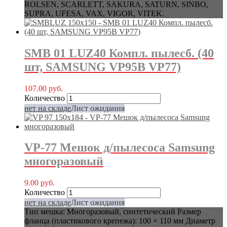
ROLSEN, SCARLETT, SAKURA, SATURN, SINBO,
SUPRA, UFESA, VAX, VIGOR, VITEK.
SMB 01 LUZ40 Компл. пылесб. (40
шт, SAMSUNG VP95B VP77)
107.00
руб.
Количество
нет на складе
Лист ожидания
VP-77 Мешок д/пылесоса Samsung
многоразовый
9.00
руб.
Количество
нет на складе
Лист ожидания
Тип мешка: Многоразовый, синтетический Размер
фланца (пластикового крепежа): 100 × 110 мм Диаметр