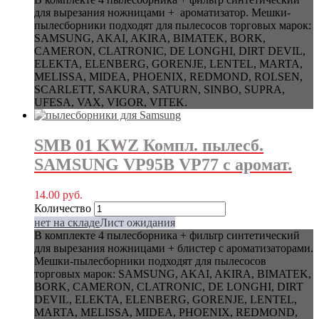
для вырезания ножницами + ароматизатор. Мешки-
пылесборники подходят для пылесосов торговых марок:
SAMSUNG, AKAI, AKIRA, BIMATEK, BORK,
CAMERON, CLATRONIC, DE LONGHI, DIRT DEVIL,
ELEKTA, ELENBERG, GORENJE, LENTEL, MARTA,
MELISSA, MIDEA, PHOENIX, REDMOND, ROLSEN,
SCARLETT, SAKURA, SATURN, SINBO, SUPRA,
UFESA, VAX, VIGOR, VITEK.
SMB 01 KWZ Компл. пылесб.
SAMSUNG VP95B VP77 с аромат.
14.00
руб.
Количество
нет на складе
Лист ожидания
В комплекте 4 пылесборника + фильтр синтетический
для вырезания ножницами + блистер с ароматизаторами.
Мешки-пылесборники подходят для пылесосов
торговых марок: SAMSUNG, AKAI, AKIRA, BIMATEK,
BORK, CAMERON, CLATRONIC, DE LONGHI, DIRT
DEVIL, ELEKTA, ELENBERG, GORENJE, LENTEL,
MARTA, MELISSA, MIDEA, PHOENIX, REDMOND,