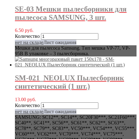
SE-03 Мешки пылесборники для
пылесоса SAMSUNG, 3 шт.
6.50
руб.
Количество
нет на складе
Лист ожидания
Мешки для пылесоса Samsung. Тип мешка VP-77, VP-
95B В упаковке – 3 пылесборника.
SM-021_NEOLUX Пылесборник
синтетический (1 шт.)
13.00
руб.
Количество
нет на складе
Лист ожидания
SAMSUNG: SC12**, SC14**, SC20F30***, SC21F60***,
SC40**, SC41**, SC56**, SC61**, SC62**, SC63**,
SC78**, SC79**, SC83**, VC50***, VC54***, VC55***,
VC60***, VC62***, VC70***, VC74***, VC75***,