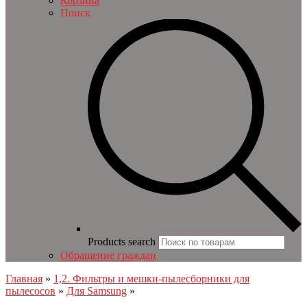
Корзина
Поиск
Products search
Обращение граждан
Главная
»
1,2. Фильтры и мешки-пылесборники для
пылесосов
»
Для Samsung
»