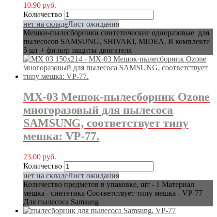
10.90
руб.
Количество
нет на складе
Лист ожидания
Мешки-пылесборники синтетические одноразовые для
пылесосов SAMSUNG, SHIVAKI, MIDEA. В комплекте
5 шт + фильтр защиты двигателя
MX-03 Мешок-пылесборник Ozone
многоразовый для пылесоса
SAMSUNG, соответствует типу
мешка: VP-77.
23.00
руб.
Количество
нет на складе
Лист ожидания
Количество предметов в упаковке, шт - 1 Материал
мешка - cинтетика Соответствует типу мешка - VP-77
Для пылесоса Samsung