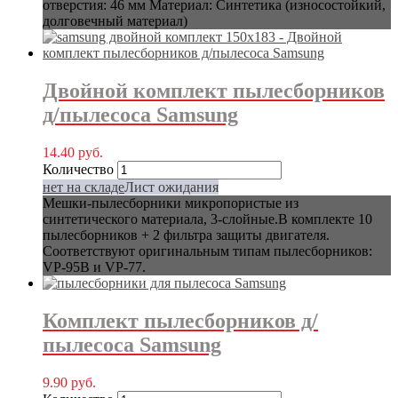
отверстия: 46 мм Материал: Синтетика (износостойкий,
долговечный материал)
Двойной комплект пылесборников
д/пылесоса Samsung
14.40
руб.
Количество
нет на складе
Лист ожидания
Мешки-пылесборники микропористые из
синтетического материала, 3-слойные.В комплекте 10
пылесборников + 2 фильтра защиты двигателя.
Соответствуют оригинальным типам пылесборников:
VP-95B и VP-77.
Комплект пылесборников д/
пылесоса Samsung
9.90
руб.