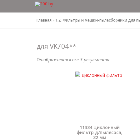
Перейти
к
содержимому
Главная
»
1,2. Фильтры и мешки-пылесборники для п
для VK704**
Отображаются все 3 результата
11334 Циклонный
фильтр д/пылесоса,
32 мм