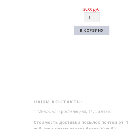
20.00
руб.
К
о
л
В КОРЗИНУ
и
ч
е
с
т
в
о
НАШИ КОНТАКТЫ:
г. Минск, ул. Тростенецкая, 11, 5й этаж
Стоимость доставки посылок почтой от 1
руб. (при сумме заказа более 30 руб.)