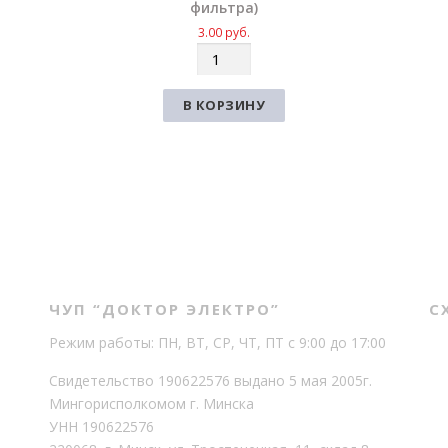
фильтра)
3.00
руб.
К
о
л
В КОРЗИНУ
и
ч
е
с
т
в
о
ЧУП “ДОКТОР ЭЛЕКТРО”
С
Режим работы: ПН, ВТ, СР, ЧТ, ПТ с 9:00 до 17:00
Свидетельство 190622576 выдано 5 мая 2005г.
Мингорисполкомом г. Минска
УНН 190622576