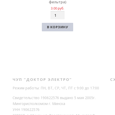
фильтра)
3.00
руб.
К
о
л
В КОРЗИНУ
и
ч
е
с
т
в
о
ЧУП “ДОКТОР ЭЛЕКТРО”
С
Режим работы: ПН, ВТ, СР, ЧТ, ПТ с 9:00 до 17:00
Свидетельство 190622576 выдано 5 мая 2005г.
Мингорисполкомом г. Минска
УНН 190622576