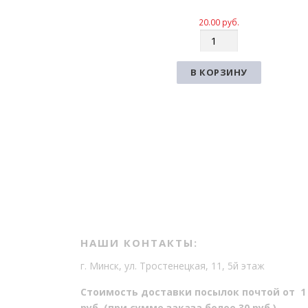
20.00
руб.
К
о
л
В КОРЗИНУ
и
ч
е
с
т
в
о
НАШИ КОНТАКТЫ:
г. Минск, ул. Тростенецкая, 11, 5й этаж
Стоимость доставки посылок почтой от 1
руб. (при сумме заказа более 30 руб.)