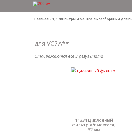
Перейти
к
содержимому
Главная
»
1,2. Фильтры и мешки-пылесборники для п
для VC7A**
Отображаются все 3 результата
11334 Циклонный
фильтр д/пылесоса,
32 мм