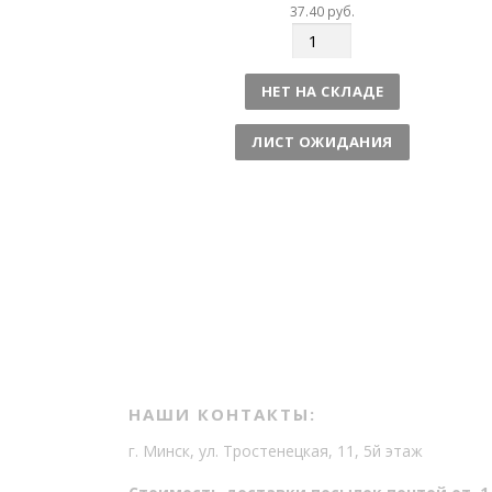
37.40
руб.
К
о
л
НЕТ НА СКЛАДЕ
и
ч
ЛИСТ ОЖИДАНИЯ
е
с
т
в
о
НАШИ КОНТАКТЫ:
г. Минск, ул. Тростенецкая, 11, 5й этаж