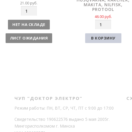
21.00
руб.
MAKITA, NILFISK,
PROTOOL
К
о
46.00
руб.
л
К
НЕТ НА СКЛАДЕ
и
о
ч
л
ЛИСТ ОЖИДАНИЯ
В КОРЗИНУ
е
и
с
ч
т
е
в
с
о
т
в
о
ЧУП “ДОКТОР ЭЛЕКТРО”
С
Режим работы: ПН, ВТ, СР, ЧТ, ПТ с 9:00 до 17:00
Свидетельство 190622576 выдано 5 мая 2005г.
Мингорисполкомом г. Минска