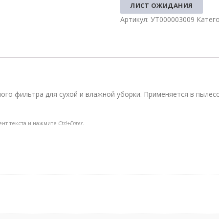
ЛИСТ ОЖИДАНИЯ
Артикул:
УТ000003009
Катег
о фильтра для сухой и влажной уборки. Применяется в пылесосах
ент текста и нажмите
Ctrl+Enter
.