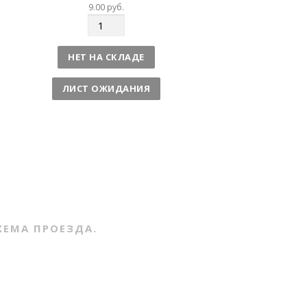
9.00
руб.
К
о
л
НЕТ НА СКЛАДЕ
и
ч
ЛИСТ ОЖИДАНИЯ
е
с
т
в
о
ХЕМА ПРОЕЗДА.