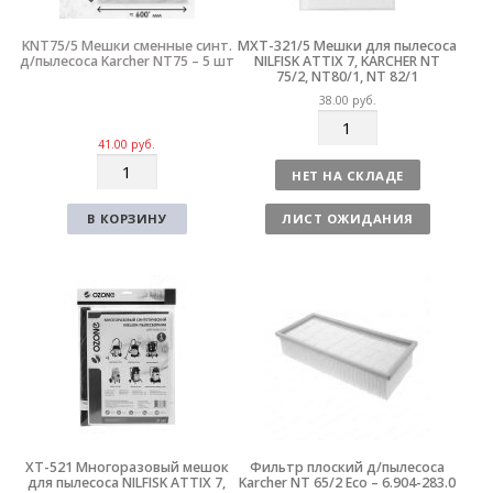
KNT75/5 Мешки сменные синт.
MXT-321/5 Мешки для пылесоса
д/пылесоса Karcher NT75 – 5 шт
NILFISK ATTIX 7, KARCHER NT
75/2, NT80/1, NT 82/1
38.00
руб.
К
о
41.00
руб.
К
л
НЕТ НА СКЛАДЕ
о
и
л
ч
В КОРЗИНУ
ЛИСТ ОЖИДАНИЯ
и
е
ч
с
е
т
с
в
т
о
в
о
XT-521 Многоразовый мешок
Фильтр плоский д/пылесоса
для пылесоса NILFISK ATTIX 7,
Karcher NT 65/2 Eco – 6.904-283.0