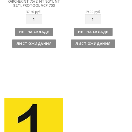
KARCHER NT 75/2, NT 80/1, NT
82/1, PROTOOL VCP 700
37.40
руб.
49.00
руб.
К
К
о
о
л
л
НЕТ НА СКЛАДЕ
НЕТ НА СКЛАДЕ
и
и
ч
ч
ЛИСТ ОЖИДАНИЯ
ЛИСТ ОЖИДАНИЯ
е
е
с
с
т
т
в
в
о
о