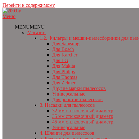
Перейти к содержимому
Меню
MENU
MENU
Магазин
1,2. Фильтры и мешки-пылесборники для пыл
Для Samsung
Для Bosch
Для Karcher
Для LG
Для Makita
Для Philips
Для Thomas
Для Zelmer
Другие марки пылесосов
Универсальные
Для роботов-пылесосов
3. Насадки для пылесосов
32 мм стыковочный диаметр
35 мм стыковочный диаметр
45 мм стыковочный диаметр
Универсальные
4. Шланги для пылесосов
5. Рукоятки шланга для пылесоса