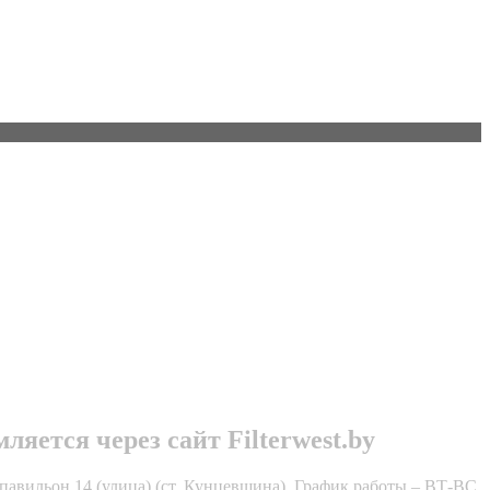
яется через сайт Filterwest.by
павильон 14 (улица) (ст. Кунцевщина). График работы – ВТ-ВС,