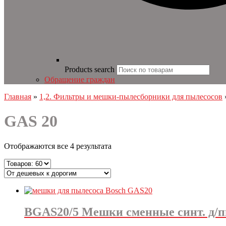
Products search
Обращение граждан
Главная
»
1,2. Фильтры и мешки-пылесборники для пылесосов
GAS 20
Отображаются все 4 результата
BGAS20/5 Мешки сменные синт. д/п