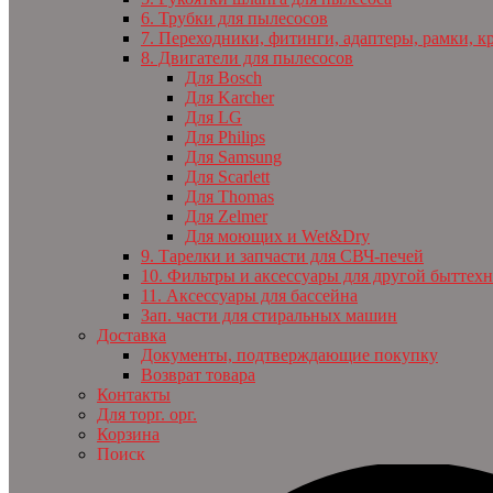
6. Трубки для пылесосов
7. Переходники, фитинги, адаптеры, рамки, к
8. Двигатели для пылесосов
Для Bosch
Для Karcher
Для LG
Для Philips
Для Samsung
Для Scarlett
Для Thomas
Для Zelmer
Для моющих и Wet&Dry
9. Тарелки и запчасти для СВЧ-печей
10. Фильтры и аксессуары для другой быттех
11. Аксессуары для бассейна
Зап. части для стиральных машин
Доставка
Документы, подтверждающие покупку
Возврат товара
Контакты
Для торг. орг.
Корзина
Поиск