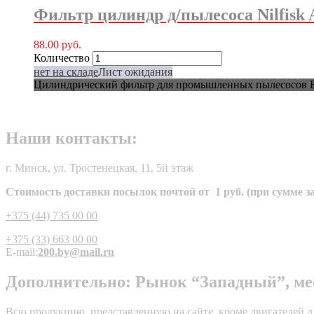
Фильтр цилиндр д/пылесоса Nilfisk Ae
88.00
руб.
Количество
нет на складе
Лист ожидания
Цилиндрический фильтр для промышленных пылесосов B
Наши контакты:
г. Минск, ул. Тростенецкая, 11, 5й этаж
Стоимость доставки посылок почтой от 1 руб. (при сумме зак
+375 (44) 735 00 00
+375 (33) 663 00 00
E-mail:
200.by@mail.ru
Дополнительно: Рынок “Западный”, мест
Всю продукцию, представленную на сайте, кроме двигателей дл