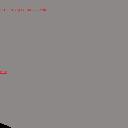
репления для пылесосов
ники