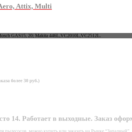
ro, Attix, Multi
osch GAS15, 20; Makita 446L,VC2010L,VC2512L.
аза более 30 руб.)
о 14. Работает в выходные. Заказ оформл
я пылесосов, можно купить или заказать на Рынке “Западный”, 