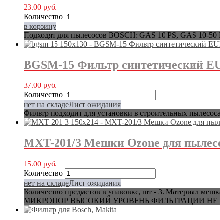
23.00
руб.
Количество
в корзину
Подходят для пылесосов BOSCH: GAS 10 PS, GAS 10-50 RF
BGSM-15 Фильтр синтетический E
37.00
руб.
Количество
нет на складе
Лист ожидания
Фильтр подходит для установки в строительных пылесо
MXT-201/3 Мешки Ozone для пылес
15.00
руб.
Количество
нет на складе
Лист ожидания
Количество предметов в упаковке, шт - 3. Материал
МИКРОПОР ВЫСОКИЙ УРОВЕНЬ ФИЛЬТРАЦИИ НЕ