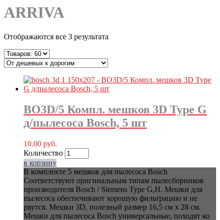
ARRIVA
Отображаются все 3 результата
BO3D/5 Компл. мешков 3D Type G
д/пылесоса Bosch, 5 шт
10.00
руб.
Количество
в корзину
В комплекте 5 мешков для пылесоса Bosch
Соответствуют оригинальным типам пылесборников
производителя Bosch / Siemens Type G,H. Мешки для
пылесоса обеспечивают хорошую фильтрацию и не
рвутся. Мешки 3D, полезный размер 16,5 см х 28 см.
Мешки для пылесоса Bosch универсальные, походят ко