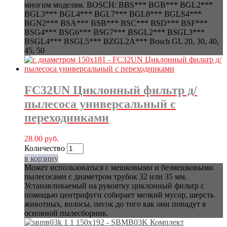
многим моделям. BOSCH: BBS*** BGB*** BGL2***
BGL3*** BGL4*** BGL7*** BGL8*** BGLS4***
BGN2*** BSA*** BSB*** BSC*** BSD*** BSF***
BSG4*** BSG6*** BSG7*** BSGL2*** BSGL3***
BSGL4*** BSGL5*** BZGL2A*** Bosch GL 20, 30, 40,
45, 50
FC32UN Циклонный фильтр д/
пылесоса универсальный с
переходниками
28.00
руб.
Количество
в корзину
Может использоваться с мешковыми и безмешковыми
пылесосами с диаметром трубок 32 или 35 мм.
Устанавливаемый на рукоятку циклонный фильтр с
помощью центрифуги собирает мелкий мусор, шерсть
животных, волосы, песок до того как они попадут в
основной пылесборник.