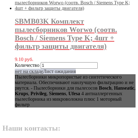
SBMB03K Комплект
пылесборников Worwo (соотв.
Bosch / Siemens Type K; 4шт +
фильтр защиты двигателя)
9.10
руб.
Количество
нет на складе
Лист ожидания
Пылесборники микропористые из синтетического
материала. Обеспечивают наилучшую фильтрацию и не
рвутся. - Пылесборники для пылесосов
Bosch
,
Hanseatic
,
Krups
,
Privileg
,
Siemens
,
Ufesa
4 антиаллергенных
пылесборника из микроволокна плюс 1 моторный
фильтр
Наши контакты: