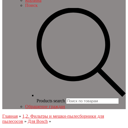
Корзина
Поиск
Products search
Обращение граждан
Главная
»
1,2. Фильтры и мешки-пылесборники для
пылесосов
»
Для Bosch
»