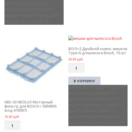
BSF*** BSG4*** BSG6***
BSG7*** BSGL2*** BSGL3***
BSGL4*** BSGL5*** BZGL2A***
Bosch GL 20, 30, 40, 45, 50
BO/5×2 Двойной компл. мешков
Type G д/пылесоса Bosch, 10 шт
20.00
руб.
Q
u
a
В КОРЗИНУ
n
BOSCH: BBS*** BGB*** BGL2***
t
BGL3*** BGL4*** BGL7***
i
BGL8*** BGLS4*** BGN2***
t
HBS-03 NEOLUX Моторный
BSA*** BSB*** BSC*** BSD***
фильтр для BOSCH / SIEMENS
y
(код 618907)
BSF*** BSG4*** BSG6***
10.00
руб.
BSG7*** BSGL2*** BSGL3***
BSGL4*** BSGL5*** BZGL2A***
Q
u