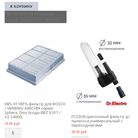
a
В КОРЗИНУ
n
HBS-03 NEOLUX Моторный
t
фильтр для BOSCH / SIEMENS
i
t
y
HBS-01 HEPA-фильтр для BOSCH
/ SIEMENS/ KARCHER серии:
Sphera, Dino (коды BBZ 8 SF1 /
FC32UN Циклонный фильтр д/
VZ 54000)
пылесоса универсальный с
19.00
руб.
переходниками
Q
28.00
руб.
u