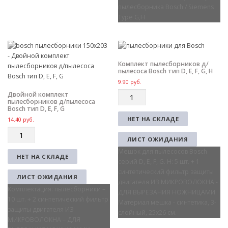
пылесборника Bosch / Siemens
Type G,H
Комплект пылесборников д/
пылесоса Bosch тип D, E, F, G, H
9.90
руб.
Q
Двойной комплект
пылесборников д/пылесоса
u
Bosch тип D, E, F, G
a
НЕТ НА СКЛАДЕ
14.40
руб.
n
Q
t
ЛИСТ ОЖИДАНИЯ
u
i
Мешок для пылесосов Bosch
a
t
НЕТ НА СКЛАДЕ
серий D, E, F, G. H: 5 шт. + 1
n
y
синтетический фильтр защиты
t
ЛИСТ ОЖИДАНИЯ
двигателя ИЗ МИКРОВОЛОКНА -
i
Комплектация: пылесборники –
ДЛЯ ВЫРЕЗАНИЯ НОЖНИЦАМИ
t
10 шт. + 2 синтетический фильтр
Материал мешка - cинтетика, 3-
y
защиты двигателя ИЗ
слойный, 25x26 cм.
МИКРОВОЛОКНА – ДЛЯ