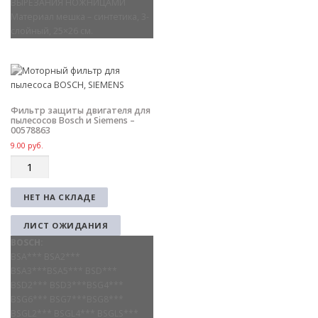
ВЫРЕЗАНИЯ НОЖНИЦАМИ
Материал мешка – cинтетика, 3-
слойный, 25×26 cм.
Фильтр защиты двигателя для
пылесосов Bosch и Siemens –
00578863
9.00
руб.
Q
u
a
НЕТ НА СКЛАДЕ
n
t
ЛИСТ ОЖИДАНИЯ
i
BOSCH:
t
BSA*** BSA2***
y
BSA3***BSA5*** BSD***
BSD2*** BSD3***BSG4***
BSG6*** BSG7***BSG8***
BSGL2*** BSGL4*** BSGLS***