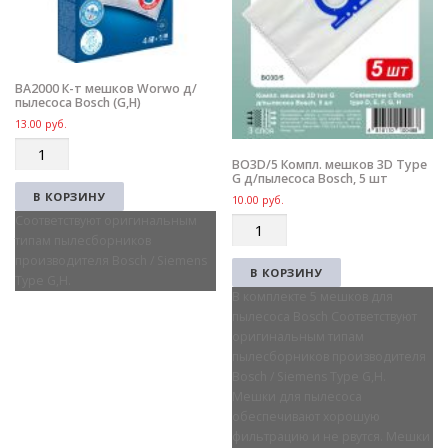
BA2000 К-т мешков Worwo д/
пылесоса Bosch (G,H)
13.00
руб.
Q
BO3D/5 Компл. мешков 3D Type
u
G д/пылесоса Bosch, 5 шт
a
В КОРЗИНУ
10.00
руб.
n
Соответствуют оригинальным
Q
t
типам пылесборников
u
i
производителя Bosch / Siemens
a
t
В КОРЗИНУ
Type G,H.
n
y
В комплекте 5 мешков для
t
пылесоса Bosch Соответствуют
i
оригинальным типам
t
пылесборников производителя
y
Bosch / Siemens Type G,H.
Мешки для пылесоса
обеспечивают хорошую
фильтрацию и не рвутся. Мешки