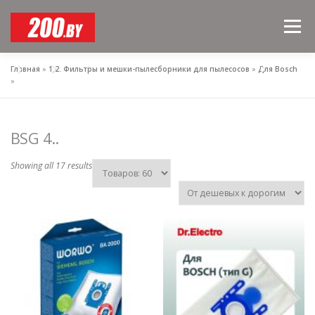
Skip
to
Menu
content
Главная
»
1,2. Фильтры и мешки-пылесборники для пылесосов
»
Для Bosch
»
BSG 4..
Showing all 17 results