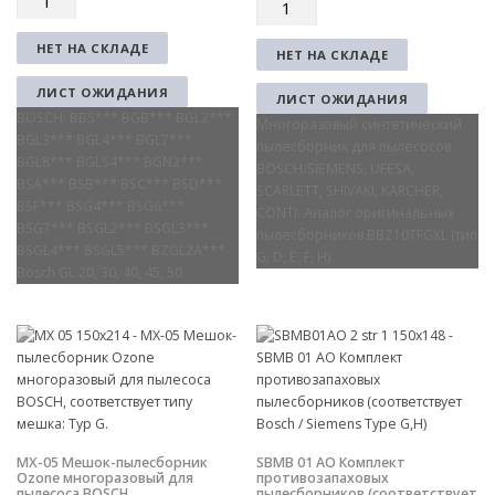
Q
u
u
a
a
НЕТ НА СКЛАДЕ
НЕТ НА СКЛАДЕ
n
n
t
t
ЛИСТ ОЖИДАНИЯ
ЛИСТ ОЖИДАНИЯ
i
i
BOSCH: BBS*** BGB*** BGL2***
Многоразовый синтетический
t
t
BGL3*** BGL4*** BGL7***
пылесборник для пылесосов
y
y
BGL8*** BGLS4*** BGN2***
BOSCH/SIEMENS, UFESA,
BSA*** BSB*** BSC*** BSD***
SCARLETT, SHIVAKI, KARCHER,
BSF*** BSG4*** BSG6***
CONTI. Аналог оригинальных
BSG7*** BSGL2*** BSGL3***
пылесборников BBZ10TFGXL (тип
BSGL4*** BSGL5*** BZGL2A***
G, D, E, F, H).
Bosch GL 20, 30, 40, 45, 50
MX-05 Мешок-пылесборник
SBMB 01 AO Комплект
Ozone многоразовый для
противозапаховых
пылесоса BOSCH,
пылесборников (соответствует