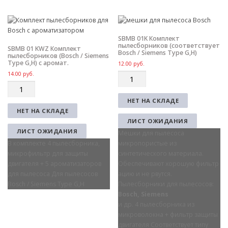
SBMB 01K Комплект
пылесборников (соответствует
SBMB 01 KWZ Комплект
Bosch / Siemens Type G,H)
пылесборников (Bosch / Siemens
Type G,H) с аромат.
12.00
руб.
14.00
руб.
Q
Q
u
u
a
НЕТ НА СКЛАДЕ
a
n
НЕТ НА СКЛАДЕ
n
t
ЛИСТ ОЖИДАНИЯ
t
i
ЛИСТ ОЖИДАНИЯ
Мешки для пылесоса
i
t
В комплекте 4 пылесборника,
микропористые из
t
y
микрофильтр для защиты
синтетического материала.
y
двигателя + 5 ароматизаторов
Обеспечивают хорошую фильтр
для пылесоса Для пылесосов
ацию и не рвутся.
Bosch / Siemens Type G,H
Пылесборники для пылесосов:
Bosch, Siemens
и др. 4 пылесборника из
микроволокна + фильтр защиты
двигателя Соответствует типу