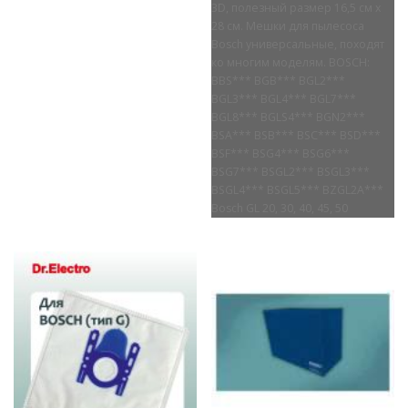
3D, полезный размер 16,5 см х
28 см. Мешки для пылесоса
Bosch универсальные, походят
ко многим моделям. BOSCH:
BBS*** BGB*** BGL2***
BGL3*** BGL4*** BGL7***
BGL8*** BGLS4*** BGN2***
BSA*** BSB*** BSC*** BSD***
BSF*** BSG4*** BSG6***
BSG7*** BSGL2*** BSGL3***
BSGL4*** BSGL5*** BZGL2A***
Bosch GL 20, 30, 40, 45, 50