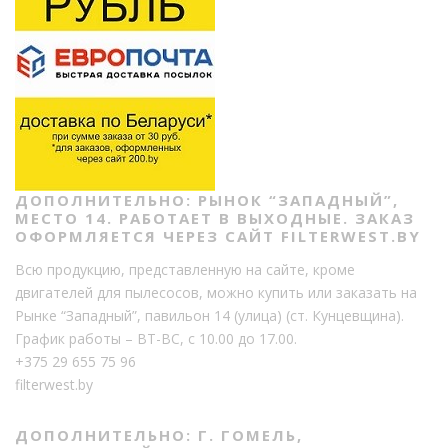
ДОПОЛНИТЕЛЬНО: РЫНОК “ЗАПАДНЫЙ”,
МЕСТО 14. РАБОТАЕТ В ВЫХОДНЫЕ. ЗАКАЗ
ОФОРМЛЯЕТСЯ ЧЕРЕЗ САЙТ FILTERWEST.BY
Всю продукцию, представленную на сайте, кроме
двигателей для пылесосов, можно купить или заказать на
Рынке “Западный”, павильон 14 (улица) (ст. Кунцевщина).
График работы – ВТ-ВС, с 10.00 до 17.00.
+375 29 655 75 96
filterwest.by
ДОПОЛНИТЕЛЬНО: Г. ГОМЕЛЬ,